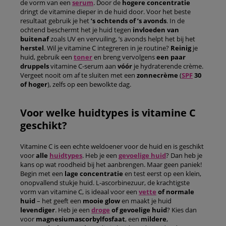
de vorm van een
serum
. Door de
hogere concentratie
dringt de vitamine dieper in de huid door. Voor het beste
resultaat gebruik je het
’s ochtends of ’s avonds
. In de
ochtend beschermt het je huid tegen
invloeden van
buitenaf
zoals UV en vervuiling, ’s avonds helpt het bij het
herstel
. Wil je vitamine C integreren in je routine?
Reinig
je
huid, gebruik een
toner
en breng vervolgens
een paar
druppels
vitamine C-serum aan
vóór
je hydraterende crème.
Vergeet nooit om af te sluiten met een
zonnecrème
(
SPF
30
of hoger
), zelfs op een bewolkte dag.
Voor welke huidtypes is vitamine C
geschikt?
Vitamine C is een echte weldoener voor de huid en is geschikt
voor
alle
huidtypes
. Heb je een
gevoelige huid
? Dan heb je
kans op wat roodheid bij het aanbrengen. Maar geen paniek!
Begin met een
lage concentratie
en test eerst op een klein,
onopvallend stukje huid. L-ascorbinezuur, de krachtigste
vorm van vitamine C, is ideaal voor een
vette
of normale
huid
– het geeft een
mooie glow
en maakt je huid
levendiger
. Heb je een
droge
of gevoelige huid
? Kies dan
voor
magnesiumascorbylfosfaat
, een
mildere
,