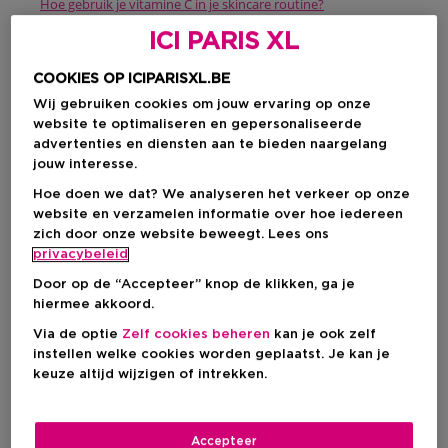
Hoe gebruik je vitamine C in je skincare routine?
Voor welke huidtypes is vitamine C geschikt?
ICI PARIS XL
Voor welke haartypes is vitamine C geschikt?
Onze producten met vitamine C
COOKIES OP ICIPARISXL.BE
Wij gebruiken cookies om jouw ervaring op onze
Wat is vitamine C?
website te optimaliseren en gepersonaliseerde
advertenties en diensten aan te bieden naargelang
jouw interesse.
Vitamine C
, ook wel bekend als
ascorbinezuur
, is een
vitamine met
tal van voordelen
. Ze speelt een belangrijke rol
Hoe doen we dat? We analyseren het verkeer op onze
bij de
aanmaak van
collageen
, een essentieel eiwit voor je
website en verzamelen informatie over hoe iedereen
huid. Daarnaast
versterkt
deze vitamine je huid en
zich door onze website beweegt. Lees ons
beschermt
ze je cellen tegen de schadelijke effecten van
privacybeleid
UVA- en UVB-stralen
. Omdat ons lichaam zelf geen vitamine
C aanmaakt of opslaat, is een dagelijkse inname van vitaal
Door op de “Accepteer” knop de klikken, ga je
belang. Wil je een stralende huid en een sterk
hiermee akkoord.
immuunsysteem? Dan is het belangrijk om vitamine C op te
nemen in je dagelijkse routine!
Via de optie
Zelf cookies beheren
kan je ook zelf
instellen welke cookies worden geplaatst. Je kan je
keuze altijd wijzigen of intrekken.
De voordelen van
vitamine C voor je huid
Accepteer