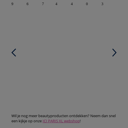
9
6
7
4
4
0
3
Wil je nog meer beautyproducten ontdekken? Neem dan snel
een kijkje op onze
ICI PARIS XL webshop
!