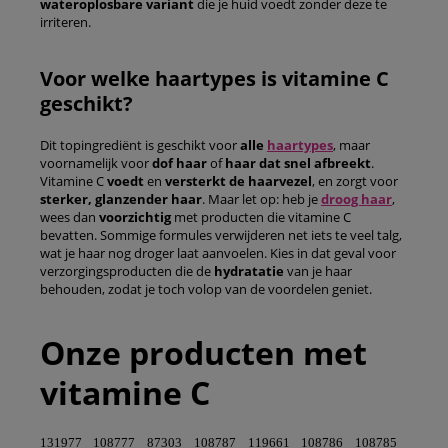
wateroplosbare variant
die je huid voedt zonder deze te
irriteren.
Voor welke haartypes is vitamine C
geschikt?
Dit topingrediënt is geschikt voor
alle
haartypes
, maar
voornamelijk voor
dof haar
of
haar dat snel afbreekt
.
Vitamine C
voedt
en
versterkt de haarvezel
, en zorgt voor
sterker, glanzender haar
. Maar let op: heb je
droog haar
,
wees dan
voorzichtig
met producten die vitamine C
bevatten. Sommige formules verwijderen net iets te veel talg,
wat je haar nog droger laat aanvoelen. Kies in dat geval voor
verzorgingsproducten die de
hydratatie
van je haar
behouden, zodat je toch volop van de voordelen geniet.
Onze producten met
vitamine C
131977
108777
87303
108787
119661
108786
108785