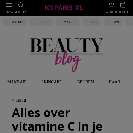
Menu
Zoeken
Wishlist
Mandje
PARFUMS
GEZICHT
MAKE-UP
HAAR
HOME
MAKE-UP
SKINCARE
GEUREN
HAAR
< Terug
Alles over
vitamine C in je