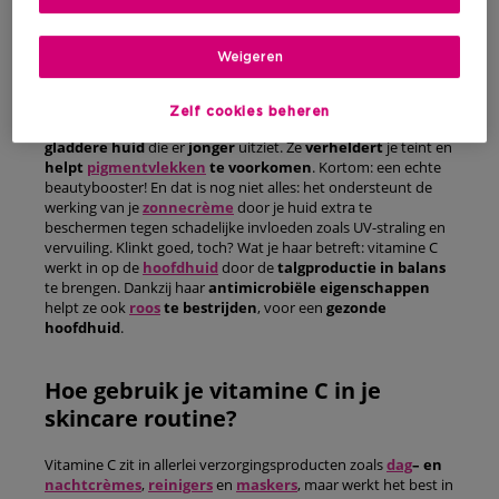
en haar
Weigeren
Vitamine C doet wonderen voor je huid door het
antioxidantenpeil op peil
te houden en de aanmaak van
Zelf cookies beheren
collageen te stimuleren. Het resultaat? Een
stevigere,
gladdere huid
die er
jonger
uitziet. Ze
verheldert
je teint en
helpt
pigmentvlekken
te voorkomen
. Kortom: een echte
beautybooster! En dat is nog niet alles: het ondersteunt de
werking van je
zonnecrème
door je huid extra te
beschermen tegen schadelijke invloeden zoals UV-straling en
vervuiling. Klinkt goed, toch? Wat je haar betreft: vitamine C
werkt in op de
hoofdhuid
door de
talgproductie in balans
te brengen. Dankzij haar
antimicrobiële eigenschappen
helpt ze ook
roos
te bestrijden
, voor een
gezonde
hoofdhuid
.
Hoe gebruik je vitamine C in je
skincare routine?
Vitamine C zit in allerlei verzorgingsproducten zoals
dag
– en
nachtcrèmes
,
reinigers
en
maskers
, maar werkt het best in