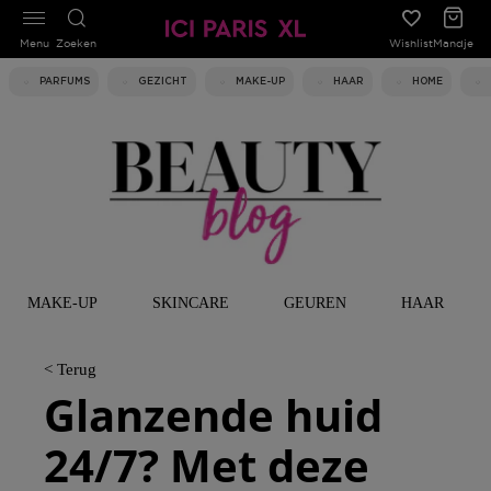
Menu
Zoeken
Wishlist
Mandje
PARFUMS
GEZICHT
MAKE-UP
HAAR
HOME
MAKE-UP
SKINCARE
GEUREN
HAAR
< Terug
Glanzende huid
24/7? Met deze