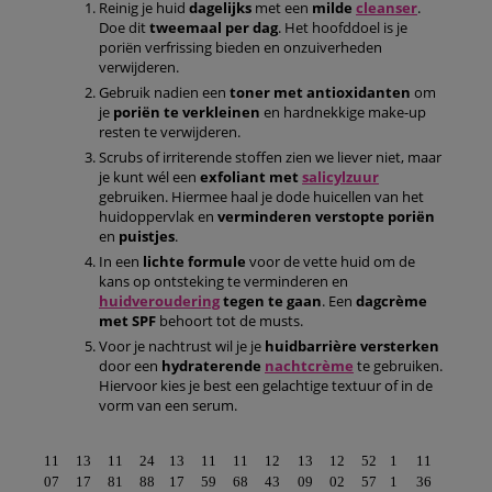
Reinig je huid
dagelijks
met een
milde
cleanser
.
Doe dit
tweemaal per dag
. Het hoofddoel is je
poriën verfrissing bieden en onzuiverheden
verwijderen.
Gebruik nadien een
toner met antioxidanten
om
je
poriën te verkleinen
en hardnekkige make-up
resten te verwijderen.
Scrubs of irriterende stoffen zien we liever niet, maar
je kunt wél een
exfoliant
met
salicylzuur
gebruiken. Hiermee haal je dode huicellen van het
huidoppervlak en
verminderen verstopte
poriën
en
puistjes
.
In een
lichte formule
voor de vette huid om de
kans op ontsteking te verminderen en
huidveroudering
tegen te gaan
. Een
dagcrème
met SPF
behoort tot de musts.
Voor je nachtrust wil je je
huidbarrière versterken
door een
hydraterende
nachtcrème
te gebruiken.
Hiervoor kies je best een gelachtige textuur of in de
vorm van een serum.
11
13
11
24
13
11
11
12
13
12
52
1
11
07
17
81
88
17
59
68
43
09
02
57
1
36