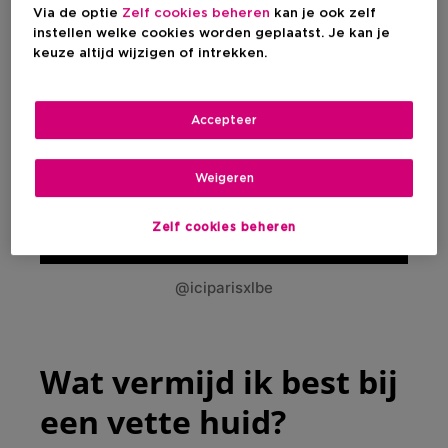
make-up resten
.
Via de optie
Zelf cookies beheren
kan je ook zelf
instellen welke cookies worden geplaatst. Je kan je
keuze altijd wijzigen of intrekken.
Accepteer
Weigeren
Zelf cookies beheren
@iciparisxlbe
Wat vermijd ik best bij
een vette huid?