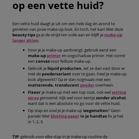
op een vette huid?
Een vette huid daagt je uit om een hele dag én avond te
genieten van jouw make-up look. En toch, het kan! Met deze
beauty tips
ga je de strijd ten volle aan en blijft je
make-up
langer zitten
.
Voor je je make-up aanbrengt, gebruik eerst een
make-up
primer
en oogschaduw primer. Het vormt
een
canvas
voor feilloze make-up.
Gebruik je
liquid producten
, zet ze dan vast door er
met de
poedervariant
over te gaan. Heel je make-up
look afgewerkt? Ga er dan nogmaals met een
matterende, translucent
poeder
overheen.
Fixeer
je make-up met een top coat, ook wel
setting
spray
genoemd. Kijk wel voor eentje
zonder alcohol
,
want dat is een absolute no go voor de vette huid.
Op stap en voel je je make-up
wegsmelten
? Geen
paniek! Met
blotting paper
in je handtas
fix je het
in 1, 2, 3.
TIP
: gebruik voor elke stap in je make-up routine de