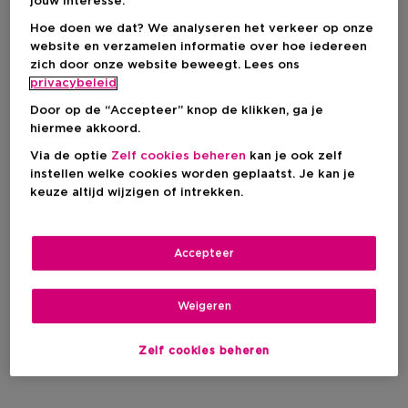
jouw interesse.
Hoe doen we dat? We analyseren het verkeer op onze
website en verzamelen informatie over hoe iedereen
Filteren
zich door onze website beweegt. Lees ons
privacybeleid
0 Resultaten
Door op de “Accepteer” knop de klikken, ga je
hiermee akkoord.
Via de optie
Zelf cookies beheren
kan je ook zelf
instellen welke cookies worden geplaatst. Je kan je
keuze altijd wijzigen of intrekken.
Accepteer
Weigeren
Zelf cookies beheren