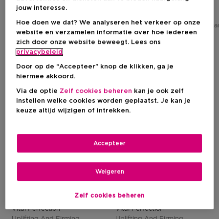
jouw interesse.
Kortingsprijs
Kortingsprijs
€ 85,26
€ 106,14
Hoe doen we dat? We analyseren het verkeer op onze
Niet op voorraad
Aanbevolen verkoopprijs fabrikant
Aanbevolen verkoopprijs fabrik
€ 98,00
website en verzamelen informatie over hoe iedereen
zich door onze website beweegt. Lees ons
privacybeleid
-13%
-13%
Door op de “Accepteer” knop de klikken, ga je
hiermee akkoord.
Via de optie
Zelf cookies beheren
kan je ook zelf
instellen welke cookies worden geplaatst. Je kan je
keuze altijd wijzigen of intrekken.
Accepteer
Weigeren
SHISEIDO
SHISEIDO
Zelf cookies beheren
Vital Perfection
Vital Perfection
Uplifting And Firming
Uplifting And Firming