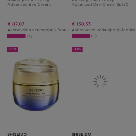
Advanced Eye Cream
Advanced Day Cream Spf30
Kortingsprijs
Kortingsprijs
€ 87,87
€ 138,33
Aanbevolen verkoopprijs fabrikant
Aanbevolen verkoopprijs fabrik
€ 101,00
1
1
-13%
-13%
SHISEIDO
SHISEIDO