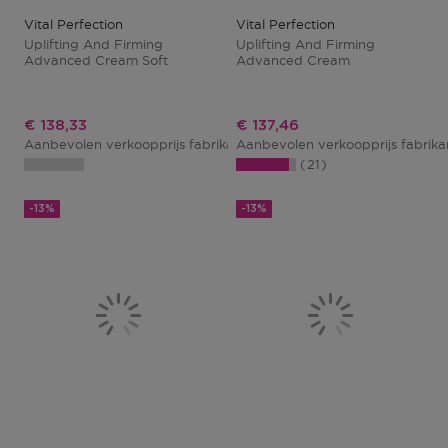
Vital Perfection
Vital Perfection
Uplifting And Firming
Uplifting And Firming
Advanced Cream Soft
Advanced Cream
Kortingsprijs
Kortingsprijs
€ 138,33
€ 137,46
Aanbevolen verkoopprijs fabrikant
Aanbevolen verkoopprijs fabrik
€ 159,00
21
-13%
-13%