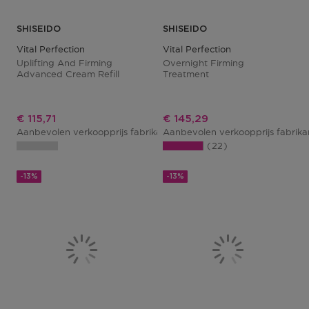
SHISEIDO
SHISEIDO
Vital Perfection
Vital Perfection
Uplifting And Firming
Overnight Firming
Advanced Cream Refill
Treatment
Kortingsprijs
Kortingsprijs
€ 115,71
€ 145,29
Aanbevolen verkoopprijs fabrikant
Aanbevolen verkoopprijs fabrik
€ 133,00
22
-13%
-13%