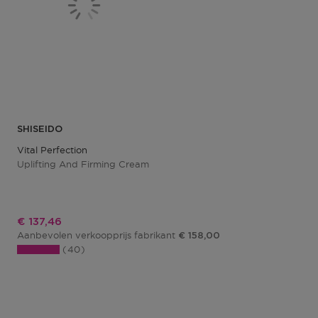
SHISEIDO
Vital Perfection
Uplifting And Firming Cream
Kortingsprijs
€ 137,46
Aanbevolen verkoopprijs fabrikant
€ 158,00
40