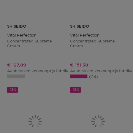
SHISEIDO
SHISEIDO
Vital Perfection
Vital Perfection
Concentrated Supreme
Concentrated Supreme
Cream
Cream
Kortingsprijs
Kortingsprijs
€ 127,89
€ 151,38
Aanbevolen verkoopprijs fabrikant
Aanbevolen verkoopprijs fabrik
€ 147,00
24
-13%
-13%