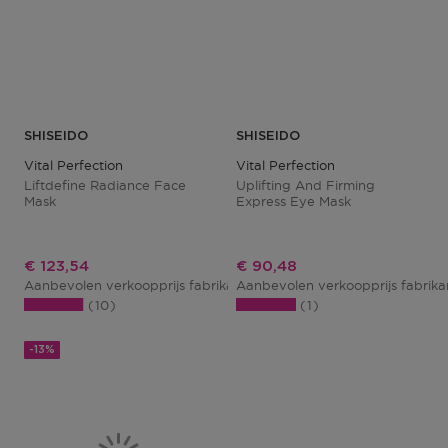
SHISEIDO
SHISEIDO
Vital Perfection
Vital Perfection
Liftdefine Radiance Face
Uplifting And Firming
Mask
Express Eye Mask
Kortingsprijs
Kortingsprijs
€ 123,54
€ 90,48
Aanbevolen verkoopprijs fabrikant
Aanbevolen verkoopprijs fabrik
€ 142,00
10
1
-13%