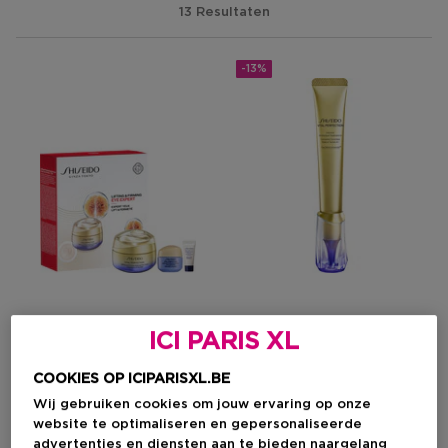
13 Resultaten
-13%
ICI PARIS XL
SHISEIDO
SHISEIDO
Vital Perfection
Vital Perfection
COOKIES OP ICIPARISXL.BE
Lifting & Firming Eye Expert
Intensive Wrinklespot
Wij gebruiken cookies om jouw ervaring op onze
Treatment A+
website te optimaliseren en gepersonaliseerde
advertenties en diensten aan te bieden naargelang