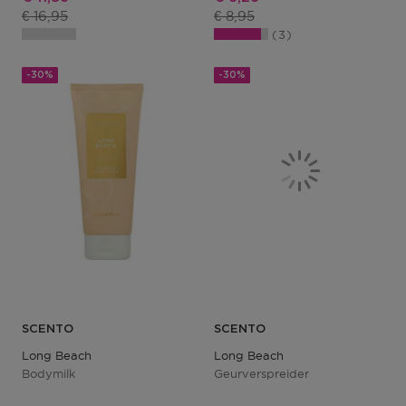
Productprijs
Productprijs
€ 16,95
€ 8,95
3
-30%
-30%
SCENTO
SCENTO
Long Beach
Long Beach
Bodymilk
Geurverspreider