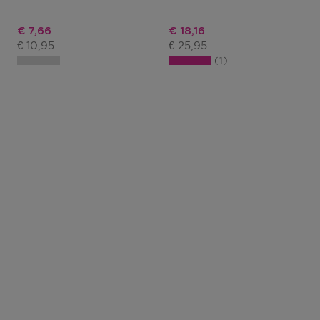
Kortingsprijs
Kortingsprijs
€ 7,66
€ 18,16
Productprijs
Productprijs
€ 10,95
€ 25,95
1