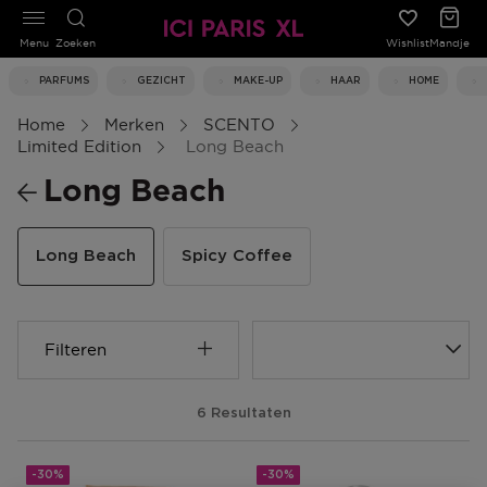
Menu
Zoeken
Wishlist
Mandje
PARFUMS
GEZICHT
MAKE-UP
HAAR
HOME
Home
Merken
SCENTO
Limited Edition
Long Beach
Long Beach
Long Beach
Spicy Coffee
Filteren
6 Resultaten
-30%
-30%