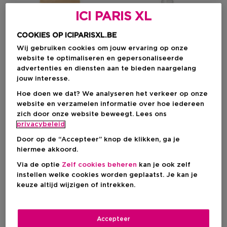
ICI PARIS XL
COOKIES OP ICIPARISXL.BE
Wij gebruiken cookies om jouw ervaring op onze
website te optimaliseren en gepersonaliseerde
advertenties en diensten aan te bieden naargelang
jouw interesse.
Hoe doen we dat? We analyseren het verkeer op onze
website en verzamelen informatie over hoe iedereen
zich door onze website beweegt. Lees ons
privacybeleid
SCENTO
SCENTO
Door op de “Accepteer” knop de klikken, ga je
hiermee akkoord.
Long Beach
Long Beach
Lichaamsscrub
Hair & Body Mist
Via de optie
Zelf cookies beheren
kan je ook zelf
instellen welke cookies worden geplaatst. Je kan je
keuze altijd wijzigen of intrekken.
Kortingsprijs
Kortingsprijs
€ 7,66
€ 9,76
Productprijs
Productprijs
€ 10,95
€ 13,95
Accepteer
1