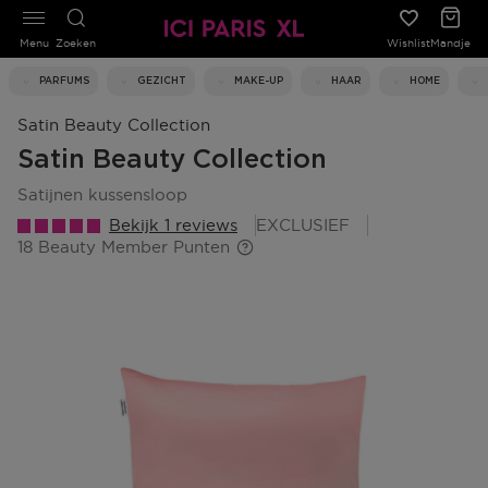
Menu
Zoeken
Wishlist
Mandje
PARFUMS
GEZICHT
MAKE-UP
HAAR
HOME
Satin Beauty Collection
Satin Beauty Collection
satijnen kussensloop
Bekijk 1 reviews
EXCLUSIEF
18 Beauty Member Punten