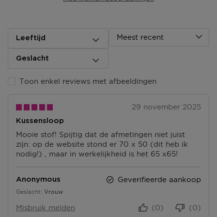
ophalen.
Afhalen in één van onze winkels of een postpunt?
Zodra jouw pakket klaar ligt dan ontvang je een mail.
Meest recent
Leeftijd
Deze kun je op vertoon van de track & trace code
ophalen.
Geslacht
Ga naar meer info en FAQ’s over levering.
Toon enkel reviews met afbeeldingen
Retourneren
29 november 2025
Terugsturen
Kussensloop
Na ontvangst van jouw bestelling producten heb je 14
dagen om deze (gedeeltelijk) terug te sturen of te
Mooie stof! Spijtig dat de afmetingen niet juist
herroepen. Na de herroeping heb je dan nog eens 14
zijn: op de website stond er 70 x 50 (dit heb ik
dagen de tijd om de producten te retourneren. Om
nodig!) , maar in werkelijkheid is het 65 x65!
jouw bestelling te herroepen, kun je contact met ons
opnemen of gebruikmaken van een
modelformulier
Geverifieerde aankoop
Anonymous
voor herroeping
.
Geslacht
Vrouw
Omruilen of terugbrengen in de winkel
Misbruik melden
(0)
(0)
Je mag het product ook terugbrengen of omruilen in