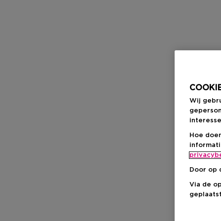
COOKIE
Wij gebr
geperson
interesse
Hoe doen
informat
privacyb
Door op 
Via de o
geplaatst