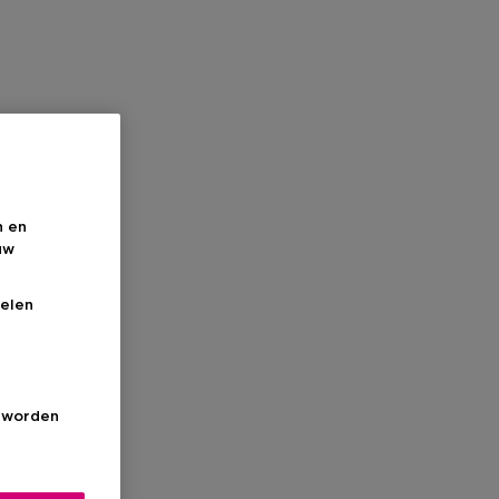
n en
uw
elen
s worden