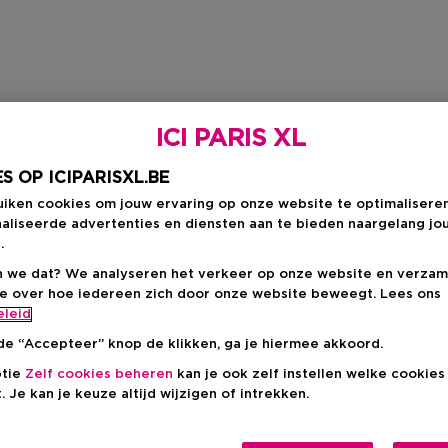
ICI PARIS XL
S OP ICIPARISXL.BE
uiken cookies om jouw ervaring op onze website te optimalisere
aliseerde advertenties en diensten aan te bieden naargelang jo
.
 we dat? We analyseren het verkeer op onze website en verzam
ie over hoe iedereen zich door onze website beweegt. Lees ons
eleid
de “Accepteer” knop de klikken, ga je hiermee akkoord.
ptie
Zelf cookies beheren
kan je ook zelf instellen welke cookie
. Je kan je keuze altijd wijzigen of intrekken.