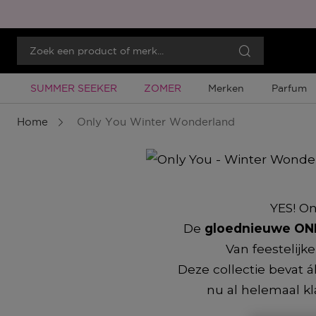
Tijdelijke Promotie
Tijdelijke Promotie
SUMMER SEEKER
ZOMER
Merken
Parfum
Home
Only You Winter Wonderland
YES! On
De
gloednieuwe ONL
Van feestelijk
Deze collectie bevat 
nu al helemaal kl