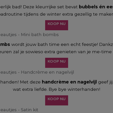
rlijk bad! Deze kleurrijke set bevat
bubbels én e
adroutine tijdens de winter extra gezellig te make
KOOP NU
ombs
wordt jouw bath time een echt feestje! Dankzij
geuren zal je sowieso extra genieten van je me-tim
KOOP NU
e handen! Met deze
handcrème en nagelvijl
geef ji
wat extra liefde. Bye bye winterhanden!
KOOP NU