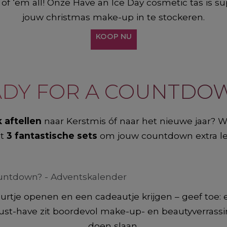
 ‘em all! Onze Have an Ice Day cosmetic tas is su
jouw christmas make-up in te stockeren.​
KOOP NU
DY FOR A COUNTDOW
k aftellen
naar Kerstmis óf naar het nieuwe jaar? W
st
3 fantastische sets
om jouw countdown extra leuk
rtje openen en een cadeautje krijgen – geef toe: e
st-have zit boordevol make-up- en beautyverrassin
doen slaan.​​