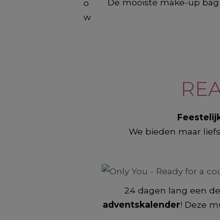
De mooiste make-up bag of
REA
Feestelij
We bieden maar lief
24 dagen lang een deu
adventskalender
! Deze mu