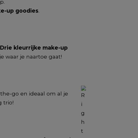
p.
ke-up goodies
.​
Drie kleurrijke make-up
e waar je naartoe gaat!​
-the-go en ideaal om al je
rio!​