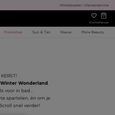
Gratis cadeauverpakking
Winkelzoeker
Klantenservice
Wishlist
Mandje
Tijdelijke Promotie
Promoties
Sun & Tan
Nieuw
More Beauty
: KERST!
 Winter Wonderland
.
ls voor in bad…
te spartelen, én om je
croll snel verder!