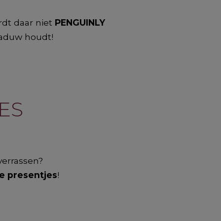
rdt daar niet
PENGUINLY
haduw houdt!
ES
verrassen?
e presentjes
!