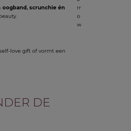
n
oogband, scrunchie én
beauty.
self-love gift of vormt een
NDER DE