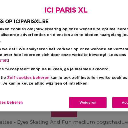
ONTDEK DE HELE COLLECTIE
ICI PARIS XL
S OP ICIPARISXL.BE
ARTY-PROOF PALETT
uiken cookies om jouw ervaring op onze website te optimalisere
aliseerde advertenties en diensten aan te bieden naargelang jo
.
 doet stralen tijdens de feestdagen dan
een shiny
 we dat? We analyseren het verkeer op onze website en verzam
 parels wil je sowieso toevoegen aan jouw feestcol
ie over hoe iedereen zich door onze website beweegt. Lees ons
eleid
de “Accepteer” knop de klikken, ga je hiermee akkoord.
ptie
Zelf cookies beheren
kan je ook zelf instellen welke cookie
. Je kan je keuze altijd wijzigen of intrekken.
Y XL oogschaduw- en blushpalet
biedt heel wat
zijn om een romantische of feestelijke kerstlook te 
kies beheren
Weigeren
Acc
KOOP NU