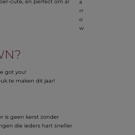
per-cute, en perfect om al
N? ​
e got you!
 te maken dit jaar! ​​
r is geen kerst zonder
gen die ieders hart sneller