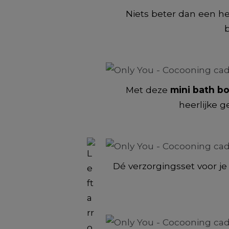
Niets beter dan een hee
b
Met deze
mini bath b
heerlijke 
Dé verzorgingsset voor j