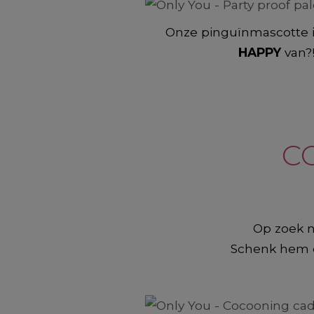
Onze pinguïnmascotte 
HAPPY
van?
C
Op zoek n
Schenk hem o