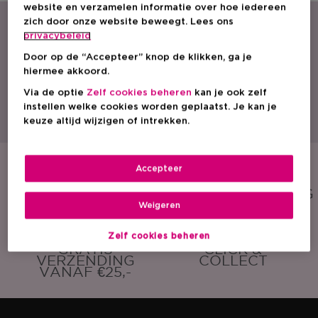
website en verzamelen informatie over hoe iedereen
zich door onze website beweegt. Lees ons
privacybeleid
Door op de “Accepteer” knop de klikken, ga je
hiermee akkoord.
Via de optie
Zelf cookies beheren
kan je ook zelf
Met een ruim aanbod parfum, cosmetica en huidverzorging is ICI PARIS XL
instellen welke cookies worden geplaatst. Je kan je
dé beautyspecialist van België. Ontdek onze acties, promoties, beauty tips
en vind een ICI PARIS XL winkel bij jou in de buurt. Bestel onze producten
keuze altijd wijzigen of intrekken.
ook eenvoudig online!
Accepteer
GRATIS
GRATIS
SAMPLE
CADEAUVERPAKKING
Weigeren
Zelf cookies beheren
GRATIS
CLICK &
VERZENDING
COLLECT
VANAF €25,-