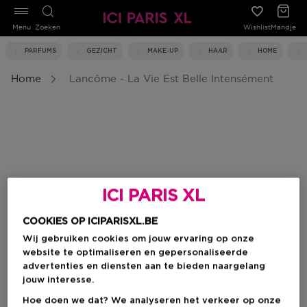
Menu
Zoeken
Wishlist
Mandje
PARFUMS
GEZICHT
MAKE-UP
HAAR
HOME
Home
Lancôme - La Vie Est Belle Intensément
ICI PARIS XL
COOKIES OP ICIPARISXL.BE
Wij gebruiken cookies om jouw ervaring op onze
website te optimaliseren en gepersonaliseerde
advertenties en diensten aan te bieden naargelang
jouw interesse.
Hoe doen we dat? We analyseren het verkeer op onze