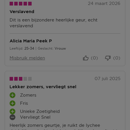
24 maart 2026
Verslavend
Dit is een bijzondere heerlijke geur, echt
verslavend
Alicia Maria Peek P
Leeftijd
25-34
Geslacht
Vrouw
25 tot 34
Misbruik melden
(0)
(0)
07 juli 2025
Lekker zomers, vervliegt snel
Zomers
P
Fris
L
P
U
Unieke Zoetigheid
L
P
S
Vervliegt Snel
U
L
M
P
S
Heerlijk zomers geurtje, je ruikt de lychee
U
I
U
P