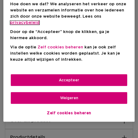
IN WINKELMANDJE
Hoe doen we dat? We analyseren het verkeer op onze
website en verzamelen informatie over hoe iedereen
zich door onze website beweegt. Lees ons
privacybeleid
Levering aan huis
-
Op voorraad
Door op de “Accepteer” knop de klikken, ga je
hiermee akkoord.
Ophalen in een winkel
Via de optie
Zelf cookies beheren
kan je ook zelf
instellen welke cookies worden geplaatst. Je kan je
Ophalen in een winkel nabij jou.
Selecteer een winkel
keuze altijd wijzigen of intrekken.
Accepteer
Korte beschrijving
Fruitig
Geurtype
Amber
Musk
Vanille
Ingrediënt
Weigeren
Zelf cookies beheren
Over dit product
Eden Sparkling Lychee 39 Eau de Parfum
Productdetails
DE VIBE: