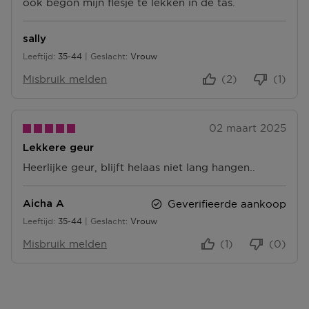
ook begon mijn flesje te lekken in de tas.
T
N
N
E
N
sally
Leeftijd
35-44
Geslacht
Vrouw
35 tot 44
Misbruik melden
(2)
(1)
02 maart 2025
Lekkere geur
Heerlijke geur, blijft helaas niet lang hangen..
Geverifieerde aankoop
Aicha A
Leeftijd
35-44
Geslacht
Vrouw
35 tot 44
Misbruik melden
(1)
(0)