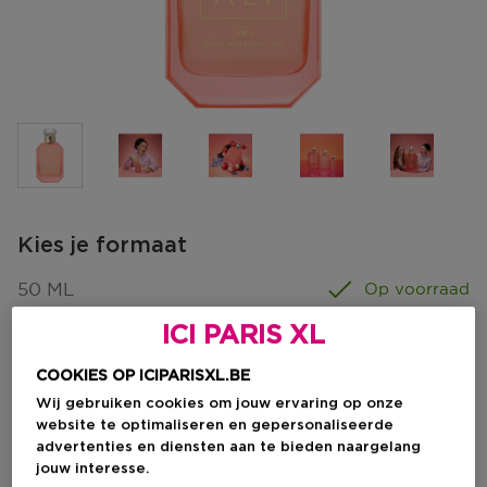
Kies je formaat
50 ML
Op voorraad
ICI PARIS XL
10 ML
50 ML
100 ML
€ 32,00
€ 85,00
€ 115,00
COOKIES OP ICIPARISXL.BE
Wij gebruiken cookies om jouw ervaring op onze
€ 85,00
website te optimaliseren en gepersonaliseerde
advertenties en diensten aan te bieden naargelang
jouw interesse.