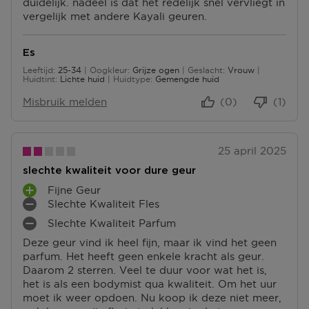
duidelijk. nadeel is dat het redelijk snel vervliegt in
S
N
N
U
vergelijk met andere Kayali geuren.
P
P
T
N
U
U
E
T
N
N
N
E
Es
T
T
N
Leeftijd
25-34
Oogkleur
Grijze ogen
Geslacht
Vrouw
E
E
25 tot 34
Huidtint
Lichte huid
Huidtype
Gemengde huid
N
N
Misbruik melden
(0)
(1)
25 april 2025
slechte kwaliteit voor dure geur
Fijne Geur
P
Slechte Kwaliteit Fles
L
M
Slechte Kwaliteit Parfum
U
I
M
S
N
Deze geur vind ik heel fijn, maar ik vind het geen
I
P
P
parfum. Het heeft geen enkele kracht als geur.
N
U
U
Daarom 2 sterren. Veel te duur voor wat het is,
P
N
N
het is als een bodymist qua kwaliteit. Om het uur
U
T
T
moet ik weer opdoen. Nu koop ik deze niet meer,
N
E
E