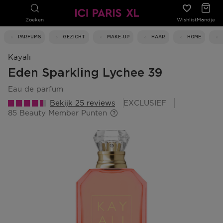
Zoeken
Wishlist
Mandje
PARFUMS
GEZICHT
MAKE-UP
HAAR
HOME
Kayali
Eden Sparkling Lychee 39
eau de parfum
Bekijk 25 reviews
EXCLUSIEF
85 Beauty Member Punten