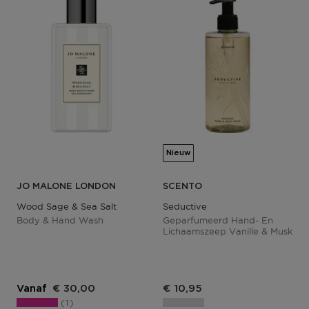
Nieuw
JO MALONE LONDON
SCENTO
Wood Sage & Sea Salt
Seductive
Body & Hand Wash
Geparfumeerd Hand- En
Lichaamszeep Vanille & Musk
Productprijs
Vanaf
€ 30,00
€ 10,95
1