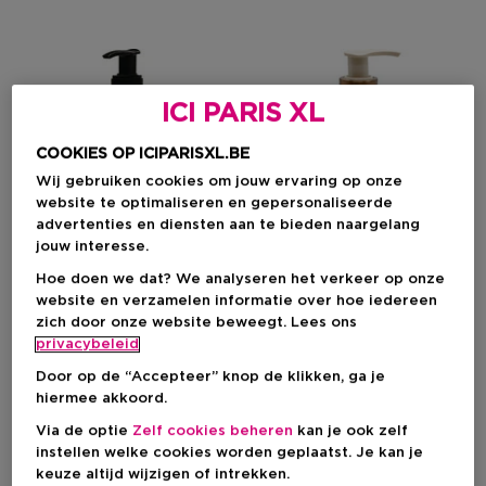
ICI PARIS XL
COOKIES OP ICIPARISXL.BE
Wij gebruiken cookies om jouw ervaring op onze
website te optimaliseren en gepersonaliseerde
advertenties en diensten aan te bieden naargelang
jouw interesse.
Hoe doen we dat? We analyseren het verkeer op onze
Nieuw
Nieuw
website en verzamelen informatie over hoe iedereen
zich door onze website beweegt. Lees ons
SCENTO
ATELIER REBUL
privacybeleid
Blooming
Istanbul Golden Hour
Door op de “Accepteer” knop de klikken, ga je
Geparfumeerd Hand- En
Handzeep
hiermee akkoord.
Lichaamszeep Pioen & Roos
Via de optie
Zelf cookies beheren
kan je ook zelf
instellen welke cookies worden geplaatst. Je kan je
keuze altijd wijzigen of intrekken.