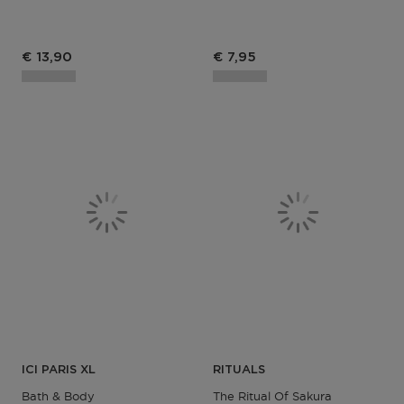
Productprijs
€ 13,90
€ 7,95
ICI PARIS XL
RITUALS
Bath & Body
The Ritual Of Sakura