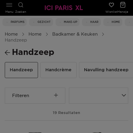
Menu
Zoeken
Wishlist
Mandje
PARFUMS
GEZICHT
MAKE-UP
HAAR
HOME
Home
Home
Badkamer & Keuken
Handzeep
Handzeep
Handzeep
Handcrème
Navulling handzeep
Filteren
19 Resultaten