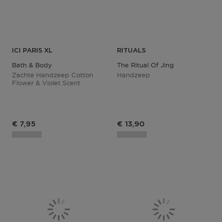
ICI PARIS XL
RITUALS
Bath & Body
The Ritual Of Jing
Zachte Handzeep Cotton
Handzeep
Flower & Violet Scent
Productprijs
€ 7,95
€ 13,90