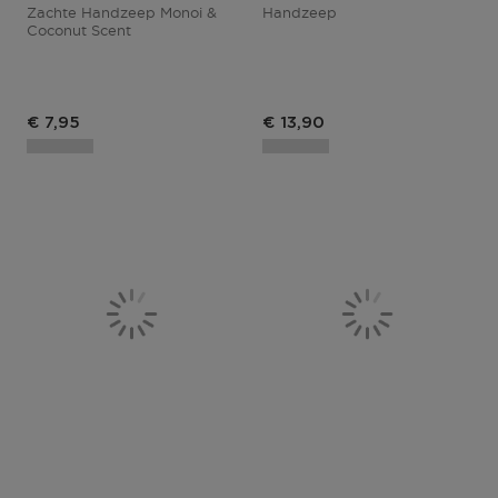
Zachte Handzeep Monoi &
Handzeep
Coconut Scent
Productprijs
€ 7,95
€ 13,90