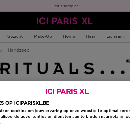
Gratis samples
Gezicht
Make-Up
Home
Haar
Lichaam
Handzeep
ICI PARIS XL
Kies je formaat
:
3
S OP ICIPARISXL.BE
uiken cookies om jouw ervaring op onze website te optimalisere
300 ML
en
aliseerde advertenties en diensten aan te bieden naargelang jo
€ 13,90
.