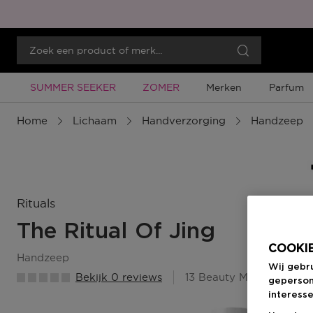
Tijdelijke Promotie
Tijdelijke Promotie
SUMMER SEEKER
ZOMER
Merken
Parfum
Home
Lichaam
Handverzorging
Handzeep
Rituals
The Ritual Of Jing
COOKIE
handzeep
Wij gebr
Bekijk 0 reviews
13 Beauty Member Punt
geperson
interesse