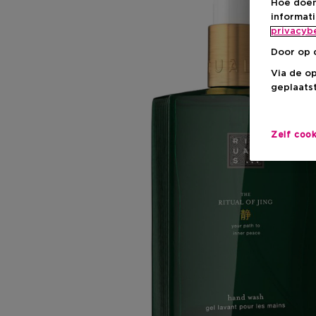
Hoe doen
informat
privacyb
Door op 
Via de o
geplaatst
Zelf coo