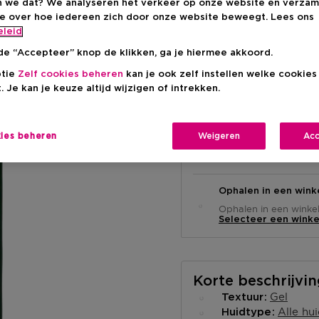
 we dat? We analyseren het verkeer op onze website en verzam
€ 13,90
ie over hoe iedereen zich door onze website beweegt. Lees ons
eleid
de “Accepteer” knop de klikken, ga je hiermee akkoord.
ptie
Zelf cookies beheren
kan je ook zelf instellen welke cookie
. Je kan je keuze altijd wijzigen of intrekken.
kies beheren
Weigeren
Acc
Levering aan huis
-
Op voorraad
Ophalen in een wink
Ophalen in een winkel 
Selecteer een winke
Korte beschrijvi
Gel
Textuur
Alle hu
Huidtype