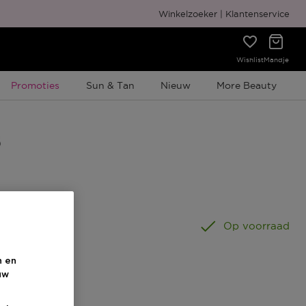
Gratis cadeauverpakking
Winkelzoeker
Klantenservice
Wishlist
Mandje
Tijdelijke Promotie
Promoties
Sun & Tan
Nieuw
More Beauty
00 ML
Op voorraad
n en
uw