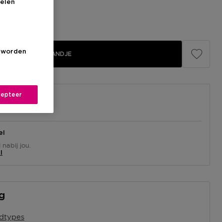
elen
s worden
IN WINKELMANDJE
epteer
el
nabij jou.
l
ng
idtypes