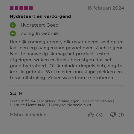
16 februari 2024
Hydrateert en verzorgend
Hydrateert Goed
P
Zuinig In Gebruik
L
P
U
Heerlijk rommig creme, dik maar neemt snel op en
L
S
laat een erg aangenaam gevoel over. Zachte geur.
U
P
Niet te aanwezig. Ik mag het product testen
S
U
afgelopen weken en kanik bevestgen dat het
P
N
goed hydrateert. Of ik minder rimpels heb, nog te
U
T
kort in gebruik. Wel minder onrustuge plekken en
N
E
frisse uitstraling. Zeker waard om te proberen.
T
N
E
N
S.J. H
Leeftijd
55-64
Oogkleur
Bruine ogen
Geslacht
Vrouw
55 tot 64
Huidtint
Lichte huid
Huidtype
Normale huid
Misbruik melden
(3)
(1)