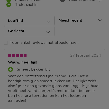
Trekt snel in
Terugsturen
Na ontvangst van jouw bestelling producten heb je 14
dagen om deze (gedeeltelijk) terug te sturen of te
herroepen. Na de herroeping heb je dan nog eens 14
Meest recent
Leeftijd
dagen de tijd om de producten te retourneren. Om
jouw bestelling te herroepen, kun je contact met ons
Geslacht
opnemen of gebruikmaken van een
modelformulier
voor herroeping
.
Toon enkel reviews met afbeeldingen
Omruilen of terugbrengen in de winkel
Je mag het product ook terugbrengen of omruilen in
27 februari 2024
een winkel bij jou in de buurt. Hiervoor hoef je geen
Wauw, heel fijn!
retourformulier in te vullen. Neem wel je
orderbevestiging mee.
Smeert Lekker Uit
P
Wat een ontzettend fijne creme is dit. Het is
L
Ga naar meer info en FAQ’s over retourneren.
heerlijk romig en smeert lekker uit. Het lijkt zelfs
U
alsof je er een gezonde glans van krijgt. Mijn huid
S
Meer vragen rond bestellen? Die vind je op onze FAQ
voelt heel zacht aan, zelfs met de kou buiten. Ik
P
pagina.
ben heel erg tevreden en kan het iedereen
U
aanraden!
N
T