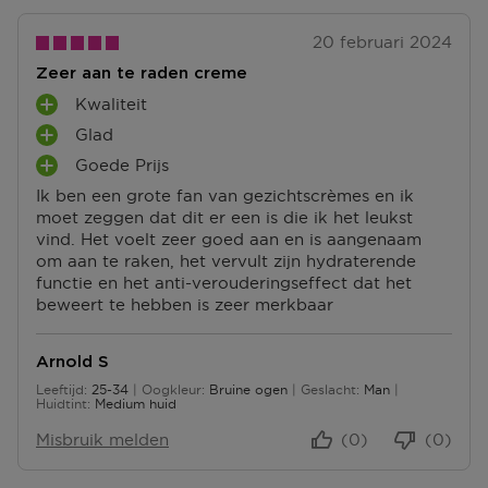
20 februari 2024
Zeer aan te raden creme
Kwaliteit
P
Glad
L
P
U
Goede Prijs
L
P
S
U
Ik ben een grote fan van gezichtscrèmes en ik
L
P
S
moet zeggen dat dit er een is die ik het leukst
U
U
P
vind. Het voelt zeer goed aan en is aangenaam
S
N
U
om aan te raken, het vervult zijn hydraterende
P
T
N
functie en het anti-verouderingseffect dat het
U
E
T
beweert te hebben is zeer merkbaar
N
N
E
T
N
E
Arnold S
N
Leeftijd
25-34
Oogkleur
Bruine ogen
Geslacht
Man
25 tot 34
Huidtint
Medium huid
Misbruik melden
(0)
(0)