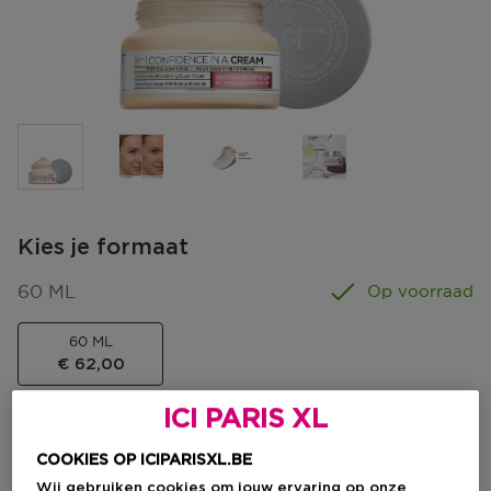
Kies je formaat
60 ML
Op voorraad
60 ML
€ 62,00
€ 62,00
ICI PARIS XL
COOKIES OP ICIPARISXL.BE
Wij gebruiken cookies om jouw ervaring op onze