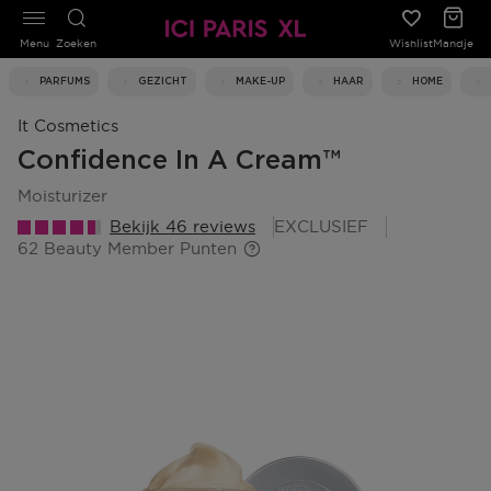
Menu
Zoeken
Wishlist
Mandje
PARFUMS
GEZICHT
MAKE-UP
HAAR
HOME
It Cosmetics
Confidence In A Cream™
moisturizer
Bekijk 46 reviews
EXCLUSIEF
62 Beauty Member Punten