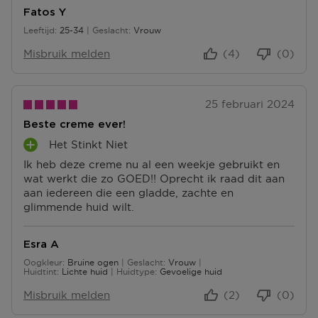
E
Fatos Y
N
Leeftijd
25-34
Geslacht
Vrouw
25 tot 34
Misbruik melden
(4)
(0)
25 februari 2024
Beste creme ever!
Het Stinkt Niet
P
Ik heb deze creme nu al een weekje gebruikt en
L
wat werkt die zo GOED!! Oprecht ik raad dit aan
U
aan iedereen die een gladde, zachte en
S
glimmende huid wilt.
P
U
N
Esra A
T
Oogkleur
Bruine ogen
Geslacht
Vrouw
E
Huidtint
Lichte huid
Huidtype
Gevoelige huid
N
Misbruik melden
(2)
(0)