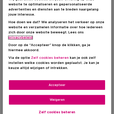
IN WINKELMANDJE
website te optimaliseren en gepersonaliseerde
advertenties en diensten aan te bieden naargelang
jouw interesse.
Levering aan huis
Hoe doen we dat? We analyseren het verkeer op onze
-
Op voorraad
website en verzamelen informatie over hoe iedereen
zich door onze website beweegt. Lees ons
privacybeleid
Ophalen in een winkel
Ophalen in een winkel nabij jou.
Door op de “Accepteer” knop de klikken, ga je
Selecteer een winkel
hiermee akkoord.
Via de optie
Zelf cookies beheren
kan je ook zelf
instellen welke cookies worden geplaatst. Je kan je
Korte beschrijving
keuze altijd wijzigen of intrekken.
Crème
Textuur
Alle huidtypes
Droge huid
Huidtype
Behandeling van huidaandoeningen
Accepteer
Anti-ageing
Hydraterend
Poriëverfijnend
Meer
Weigeren
Zelf cookies beheren