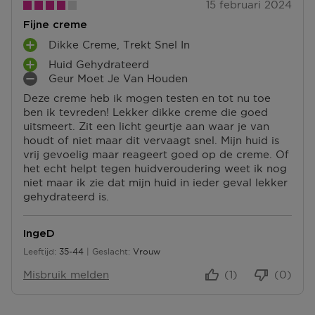
15 februari 2024
Fijne creme
Dikke Creme, Trekt Snel In
P
Huid Gehydrateerd
L
P
Geur Moet Je Van Houden
U
L
M
S
Deze creme heb ik mogen testen en tot nu toe
U
I
P
ben ik tevreden! Lekker dikke creme die goed
S
N
U
uitsmeert. Zit een licht geurtje aan waar je van
P
P
N
houdt of niet maar dit vervaagt snel. Mijn huid is
U
U
T
vrij gevoelig maar reageert goed op de creme. Of
N
N
E
het echt helpt tegen huidveroudering weet ik nog
T
T
N
niet maar ik zie dat mijn huid in ieder geval lekker
E
E
gehydrateerd is.
N
N
IngeD
Leeftijd
35-44
Geslacht
Vrouw
35 tot 44
Misbruik melden
(1)
(0)