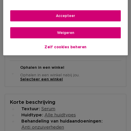
€ 18,50
Accepteer
IN WINKELMANDJE
Weigeren
Levering aan huis
Zelf cookies beheren
-
Op voorraad
Ophalen in een winkel
Ophalen in een winkel nabij jou.
Selecteer een winkel
Korte beschrijving
Serum
Textuur
Alle huidtypes
Huidtype
Behandeling van huidaandoeningen
Anti onzuiverheden