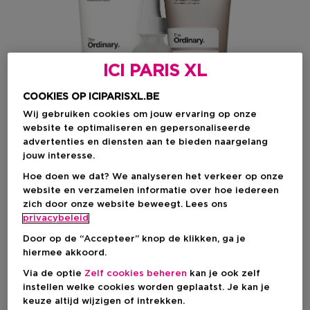
ICI PARIS XL
COOKIES OP ICIPARISXL.BE
Wij gebruiken cookies om jouw ervaring op onze
website te optimaliseren en gepersonaliseerde
advertenties en diensten aan te bieden naargelang
jouw interesse.
Hoe doen we dat? We analyseren het verkeer op onze
website en verzamelen informatie over hoe iedereen
zich door onze website beweegt. Lees ons
Kies je formaat
privacybeleid
3 ST
Op voorraad
Door op de “Accepteer” knop de klikken, ga je
hiermee akkoord.
3 ST
Via de optie
Zelf cookies beheren
kan je ook zelf
€ 18,50
instellen welke cookies worden geplaatst. Je kan je
keuze altijd wijzigen of intrekken.