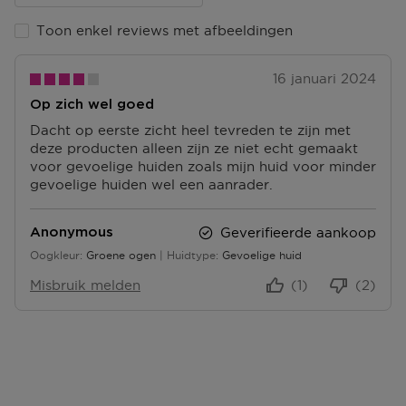
Ga naar meer info en FAQ’s over levering.
Toon enkel reviews met afbeeldingen
Retourneren
16 januari 2024
Terugsturen
Op zich wel goed
Na ontvangst van jouw bestelling producten heb je 14
dagen om deze (gedeeltelijk) terug te sturen of te
Dacht op eerste zicht heel tevreden te zijn met
herroepen. Na de herroeping heb je dan nog eens 14
deze producten alleen zijn ze niet echt gemaakt
dagen de tijd om de producten te retourneren. Om
voor gevoelige huiden zoals mijn huid voor minder
jouw bestelling te herroepen, kun je contact met ons
gevoelige huiden wel een aanrader.
opnemen of gebruikmaken van een
modelformulier
voor herroeping
.
Geverifieerde aankoop
Anonymous
Omruilen of terugbrengen in de winkel
Oogkleur
Groene ogen
Huidtype
Gevoelige huid
Je mag het product ook terugbrengen of omruilen in
Misbruik melden
(1)
(2)
een winkel bij jou in de buurt. Hiervoor hoef je geen
retourformulier in te vullen. Neem wel je
orderbevestiging mee.
Ga naar meer info en FAQ’s over retourneren.
Meer vragen rond bestellen? Die vind je op onze FAQ