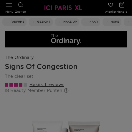
Menu
Zoeken
Wishlist
Mandje
PARFUMS
GEZICHT
MAKE-UP
HAAR
HOME
The Ordinary
Signs Of Congestion
the clear set
Bekijk 1 reviews
18 Beauty Member Punten