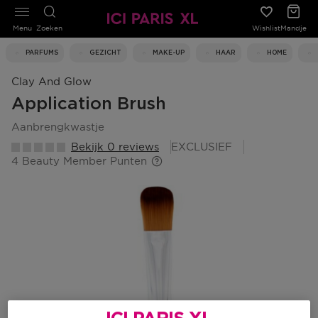
Menu
Zoeken
Wishlist
Mandje
PARFUMS
GEZICHT
MAKE-UP
HAAR
HOME
Clay And Glow
Application Brush
aanbrengkwastje
Bekijk 0 reviews
EXCLUSIEF
4 Beauty Member Punten