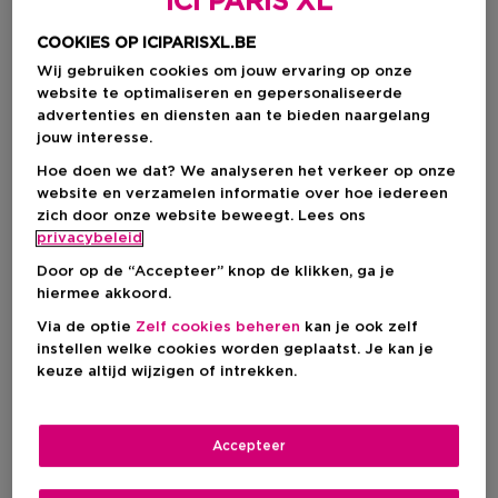
ICI PARIS XL
COOKIES OP ICIPARISXL.BE
Wij gebruiken cookies om jouw ervaring op onze
website te optimaliseren en gepersonaliseerde
advertenties en diensten aan te bieden naargelang
jouw interesse.
Hoe doen we dat? We analyseren het verkeer op onze
website en verzamelen informatie over hoe iedereen
zich door onze website beweegt. Lees ons
privacybeleid
Kies je formaat
Door op de “Accepteer” knop de klikken, ga je
1 ST
Op voorraad
hiermee akkoord.
Via de optie
Zelf cookies beheren
kan je ook zelf
1 ST
instellen welke cookies worden geplaatst. Je kan je
Kortingsprijs
€ 4,46
keuze altijd wijzigen of intrekken.
€ 5,95
Kortingsprijs
€ 4,46
Accepteer
Aanbevolen verkoopprijs fabrikant
€ 5,95
-25%