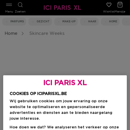
Menu
Zoeken
Wishlist
Mandje
PARFUMS
GEZICHT
MAKE-UP
HAAR
HOME
Home
Skincare Weeks
ICI PARIS XL
COOKIES OP ICIPARISXL.BE
Wij gebruiken cookies om jouw ervaring op onze
website te optimaliseren en gepersonaliseerde
advertenties en diensten aan te bieden naargelang
jouw interesse.
Hoe doen we dat? We analyseren het verkeer op onze