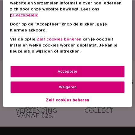
website en verzamelen informatie over hoe iedereen
zich door onze website beweegt. Lees ons
privacybeleid
Door op de “Accepteer” knop de klikken, ga je
hiermee akkoord.
Via de optie
Zelf cookies beheren
kan je ook zelf
Met een ruim aanbod parfum, cosmetica en huidverzorging is ICI PARIS XL
instellen welke cookies worden geplaatst. Je kan je
dé beautyspecialist van België. Ontdek onze acties, promoties, beauty tips
en vind een ICI PARIS XL winkel bij jou in de buurt. Bestel onze producten
keuze altijd wijzigen of intrekken.
ook eenvoudig online!
Accepteer
GRATIS
GRATIS
SAMPLE
CADEAUVERPAKKING
Weigeren
Zelf cookies beheren
GRATIS
CLICK &
VERZENDING
COLLECT
VANAF €25,-