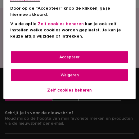
Door op de “Accepteer” knop de klikken, ga je
hiermee akkoord.
Via de optie
Zelf cookies beheren
kan je ook zelf
GRATIS
GRATIS
SAMPLE
CADEAUVERPAKKING
instellen welke cookies worden geplaatst. Je kan je
keuze altijd wijzigen of intrekken.
GRATIS
CLICK &
Accepteer
VERZENDING VANAF €25,-
COLLECT
Weigeren
Hulp nodig?
Zelf cookies beheren
Klantenservice
Inloggen
Mijn bestellingen
Schrijf je in voor de nieuwsbrief
Houd mij op de hoogte van mijn favoriete merken en producten
via de nieuwsbrief per e-mail.