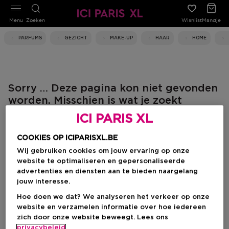
Menu
Zoeken
Wishlist
Mandje
PARFUMS
GEZICHT
MAKE-UP
HAAR
HOME
Sorry … Deze pagina kon niet gevonden
worden. Misschien is wat je zoekt
intussen verplaatst of verwijderd.
ICI PARIS XL
Gebruik de "Vorige" knop in je browser
om het goeie spoor terug te vinden of
COOKIES OP ICIPARISXL.BE
ga naar Home.
Wij gebruiken cookies om jouw ervaring op onze
website te optimaliseren en gepersonaliseerde
Probeer het volgende:
advertenties en diensten aan te bieden naargelang
Gebruik de "Vorige" knop in je browser om het goede spoor
jouw interesse.
terug te vinden of ga naar Home.
Hoe doen we dat? We analyseren het verkeer op onze
website en verzamelen informatie over hoe iedereen
zich door onze website beweegt. Lees ons
privacybeleid