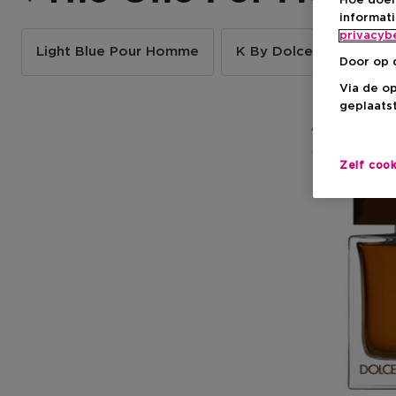
Hoe doen
informat
privacyb
Light Blue Pour Homme
K By Dolce&gabbana
Door op 
Via de o
geplaatst
4 Resultate
Zelf coo