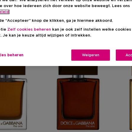
 we dat? We analyseren het verkeer op onze website en verzam
ie over hoe iedereen zich door onze website beweegt. Lees ons
eleid
The One For Men
Pour Homme
Devotion Fo
de “Accepteer” knop de klikken, ga je hiermee akkoord.
ptie
Zelf cookies beheren
kan je ook zelf instellen welke cookie
. Je kan je keuze altijd wijzigen of intrekken.
n
kies beheren
Weigeren
Acc