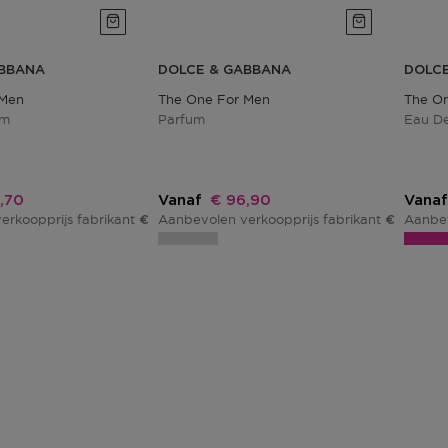
ABBANA
DOLCE & GABBANA
DOLC
 Men
The One For Men
The On
um
Parfum
Eau De
ingsprijs
Kortingsprijs
,70
Vanaf
€ 96,90
Vanaf
erkoopprijs fabrikant
Aanbevolen verkoopprijs fabrikant
Aanbev
€ 102,00
€ 114,00