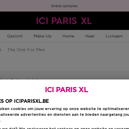
Gratis samples
Gezicht
Make-Up
Home
Haar
Lichaam
The One For Men
e toilette miniatuur
a producten*
ICI PARIS XL
 Belgische e-shop, zolang de voorraad strekt. Aanbod niet 
met andere promoties/acties. 1 cadeau per klant. Niet teru
S OP ICIPARISXL.BE
uiken cookies om jouw ervaring op onze website te optimalisere
aliseerde advertenties en diensten aan te bieden naargelang jo
.