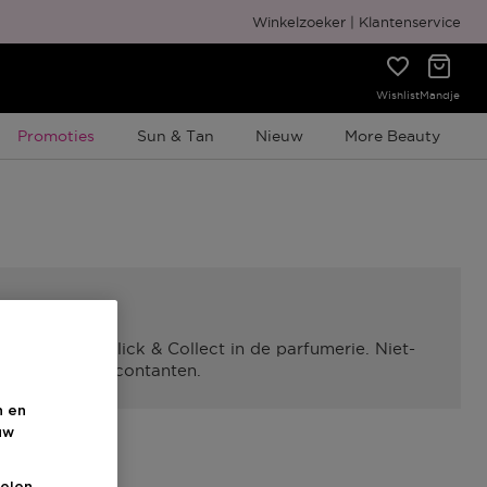
Gratis cadeauverpakking
Winkelzoeker
Klantenservice
Wishlist
Mandje
Tijdelijke Promotie
Promoties
Sun & Tan
Nieuw
More Beauty
geldig via Click & Collect in de parfumerie. Niet-
gbetaalbaar in contanten.
n en
uw