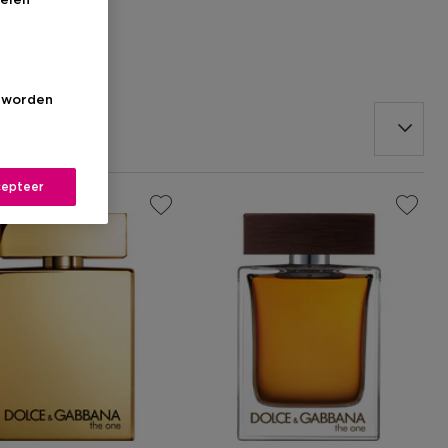
elen
r Men
s worden
epteer