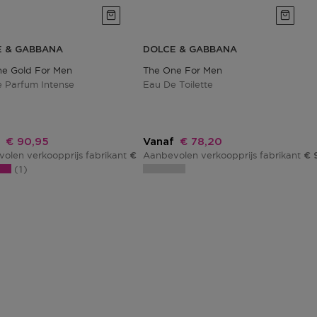
E & GABBANA
DOLCE & GABBANA
e Gold For Men
The One For Men
 Parfum Intense
Eau De Toilette
Kortingsprijs
Kortingsprijs
€ 90,95
Vanaf
€ 78,20
olen verkoopprijs fabrikant
Aanbevolen verkoopprijs fabrikant
€ 107,00
€ 
1