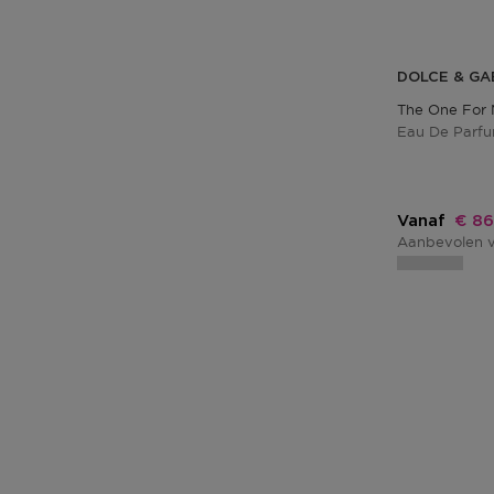
DOLCE & G
The One For
Eau De Parf
Kort
Vanaf
€ 86
Aanbevolen v