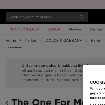
Tijdelijke Promotie
Tijdelijke Promotie
SUMMER SEEKER
ZOMER
Merken
Parfum
Home
Merken
DOLCE & GABBANA
Heren
Ontvang een dolce & gabbana light blue eau d
bij aankoop van min. €80 aan Dolce & Gabban
Aanbieding geldig tot en met 23/08/2026 op de
contractuele foto. Aanbod niet cumuleerbaar 
COOKIE
Wij gebr
geperson
interesse
The One For Men