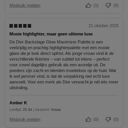
Misbruik melden
(1)
(0)
21 oktober 2025
Mooie highlighter, maar geen ultieme luxe
De Dior Backstage Glow Maximizer Palette is een
veelzijdig en prachtig highlighterpalette met een mooie
glans die je look direct opfrist. Als jonge vrouw vind ik de
verschillende finishes – van subtiel tot intens – perfect
voor zowel dagelijks gebruik als een avondje uit. De
poeders zijn zacht en blenden moeiteloos op de huid. Wat
ik wel jammer vind, is dat de verpakking niet echt luxe
aanvoelt. Voor een merk als Dior verwacht je nét iets meer
uitstraling.
Amber K
Leeftijd
25-34
Geslacht
Vrouw
25 tot 34
Misbruik melden
(0)
(0)