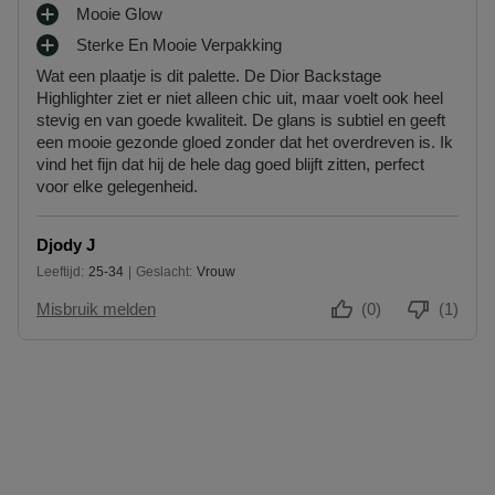
Mooie Glow
P
Sterke En Mooie Verpakking
L
P
U
Wat een plaatje is dit palette. De Dior Backstage
L
S
Highlighter ziet er niet alleen chic uit, maar voelt ook heel
U
P
stevig en van goede kwaliteit. De glans is subtiel en geeft
S
U
een mooie gezonde gloed zonder dat het overdreven is. Ik
P
N
vind het fijn dat hij de hele dag goed blijft zitten, perfect
U
T
voor elke gelegenheid.
N
E
T
N
E
Djody J
N
Leeftijd
25-34
Geslacht
Vrouw
25 tot 34
Misbruik melden
(0)
(1)