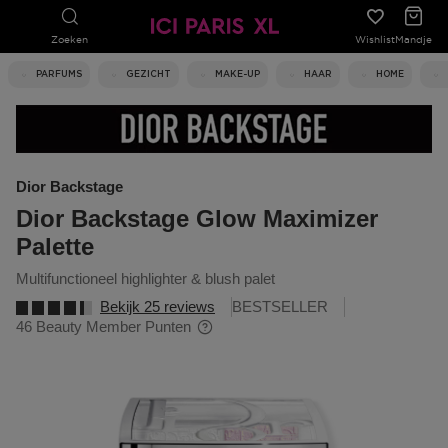
Zoeken
Wishlist
Mandje
PARFUMS
GEZICHT
MAKE-UP
HAAR
HOME
Dior Backstage
Dior Backstage Glow Maximizer
Palette
multifunctioneel highlighter & blush palet
Bekijk 25 reviews
BESTSELLER
46 Beauty Member Punten