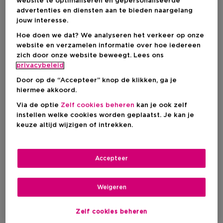
€ 46,81
website te optimaliseren en gepersonaliseerde
advertenties en diensten aan te bieden naargelang
Aanbevolen verkoopprijs fabrikant
€ 62,42
jouw interesse.
Hoe doen we dat? We analyseren het verkeer op onze
IN WINKELMANDJE
website en verzamelen informatie over hoe iedereen
zich door onze website beweegt. Lees ons
privacybeleid
Door op de “Accepteer” knop de klikken, ga je
Levering aan huis
hiermee akkoord.
Op voorraad
-
Via de optie
Zelf cookies beheren
kan je ook zelf
instellen welke cookies worden geplaatst. Je kan je
Ophalen in een winkel
keuze altijd wijzigen of intrekken.
Ophalen in een winkel nabij jou.
Selecteer een winkel
Accepteer
Korte beschrijving
Ingrediënt
Squalaan
Met eiwit
Mineralen
Weigeren
Vrij van
Alcohol
Parfum
Zelf cookies beheren