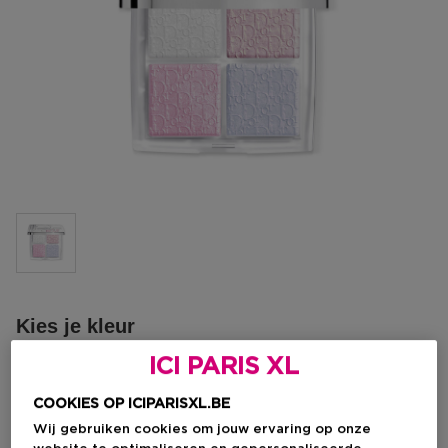
Kies je kleur
ICI PARIS XL
002 Frosted Opal Glow
Op voorraad
COOKIES OP ICIPARISXL.BE
Wij gebruiken cookies om jouw ervaring op onze
Kortingsprijs