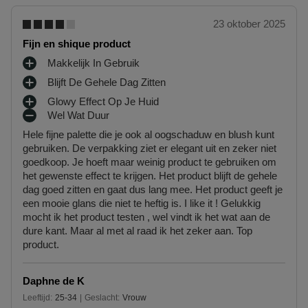
23 oktober 2025
Fijn en shique product
Makkelijk In Gebruik
P
Blijft De Gehele Dag Zitten
L
P
U
Glowy Effect Op Je Huid
L
P
S
Wel Wat Duur
U
L
M
P
S
Hele fijne palette die je ook al oogschaduw en blush kunt
U
I
U
P
gebruiken. De verpakking ziet er elegant uit en zeker niet
S
N
N
U
goedkoop. Je hoeft maar weinig product te gebruiken om
P
P
T
N
het gewenste effect te krijgen. Het product blijft de gehele
U
U
E
T
dag goed zitten en gaat dus lang mee. Het product geeft je
N
N
N
E
een mooie glans die niet te heftig is. I like it ! Gelukkig
T
T
N
mocht ik het product testen , wel vindt ik het wat aan de
E
E
dure kant. Maar al met al raad ik het zeker aan. Top
N
N
product.
Daphne de K
Leeftijd
25-34
Geslacht
Vrouw
25 tot 34