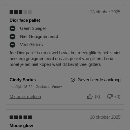
13 oktober 2025
Dior face pallet
Geen Spiegel
M
Niet Gepigmenteerd
I
M
N
Veel Glitters
I
M
P
N
❗de Dior pallet is mooi wel bevat het meer glitters het is niet
I
U
P
heel erg gepigmenteerd dus als je niet van glitters houd
N
N
U
moet je het niet kopen want dit bevat veel glitters
P
T
N
U
E
T
N
N
E
Cindy Sarius
Geverifieerde aankoop
T
N
Leeftijd
18-24
Geslacht
Vrouw
E
18 tot 24
N
Misbruik melden
(3)
(0)
10 oktober 2025
Mooie glow