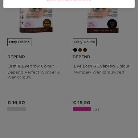
Only Online
Only Online
DEPEND
DEPEND
Lash & Eyebrow Colour
Eye Lash & Eyebrow Colour
Depend Perfect Wimper &
Wimper- Wenkbrauwverf
Wenkbrauw
€ 16,50
€ 16,50
3