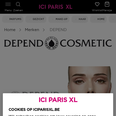
Menu
Zoeken
Wishlist
Mandje
PARFUMS
GEZICHT
MAKE-UP
HAAR
HOME
Home
Merken
DEPEND
ICI PARIS XL
COOKIES OP ICIPARISXL.BE