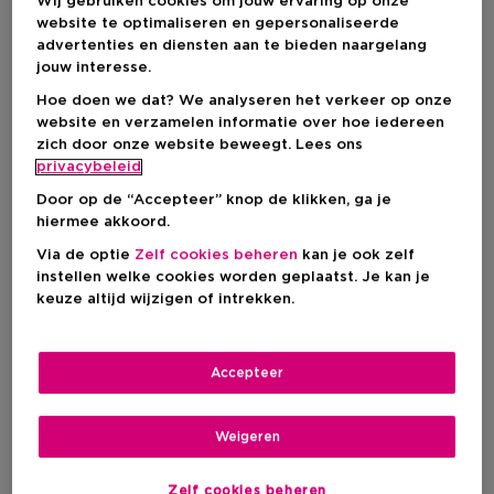
Wij gebruiken cookies om jouw ervaring op onze
website te optimaliseren en gepersonaliseerde
advertenties en diensten aan te bieden naargelang
jouw interesse.
DEPEND
Hoe doen we dat? We analyseren het verkeer op onze
website en verzamelen informatie over hoe iedereen
zich door onze website beweegt. Lees ons
Make-up
privacybeleid
Door op de “Accepteer” knop de klikken, ga je
hiermee akkoord.
Via de optie
Zelf cookies beheren
kan je ook zelf
Filteren
instellen welke cookies worden geplaatst. Je kan je
keuze altijd wijzigen of intrekken.
2 Resultaten
Accepteer
Weigeren
Zelf cookies beheren