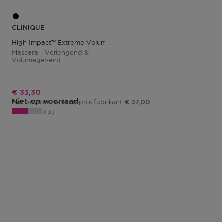
CLINIQUE
High Impact™ Extreme Volume Mascara
Mascara - Verlengend &
Volumegevend
Kortingsprijs
€ 33,30
Niet op voorraad
Aanbevolen verkoopprijs fabrikant
€ 37,00
3