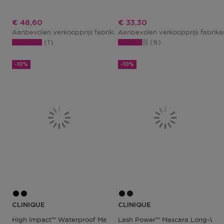
Kortingsprijs
Kortingsprijs
€ 48,60
€ 33,30
Aanbevolen verkoopprijs fabrikant
Aanbevolen verkoopprijs fabrik
€ 54,00
1
6
-10%
-10%
CLINIQUE
CLINIQUE
High Impact™ Waterproof Mascara
Lash Power™ Mascara Long-Wea