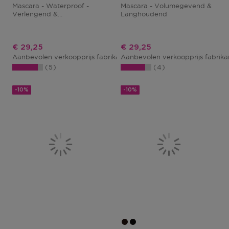
Mascara - Waterproof -
Mascara - Volumegevend &
Verlengend &
Langhoudend
Volumegevend
Kortingsprijs
Kortingsprijs
€ 29,25
€ 29,25
Aanbevolen verkoopprijs fabrikant
Aanbevolen verkoopprijs fabrik
€ 32,50
5
4
-10%
-10%