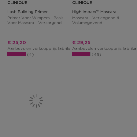
CLINIQUE
CLINIQUE
Lash Building Primer
High Impact™ Mascara
Primer Voor Wimpers - Basis
Mascara - Verlengend &
Voor Mascara - Verzorgend
Volumegevend
En Herstellend
Kortingsprijs
Kortingsprijs
€ 25,20
€ 29,25
Aanbevolen verkoopprijs fabrikant
Aanbevolen verkoopprijs fabrik
€ 28,00
4
45