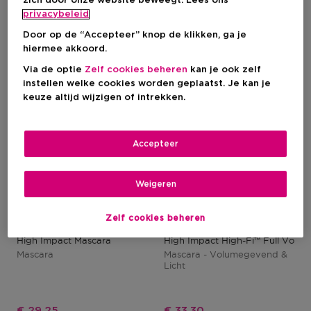
zich door onze website beweegt. Lees ons
privacybeleid
-10%
-10%
Door op de “Accepteer” knop de klikken, ga je
hiermee akkoord.
Via de optie
Zelf cookies beheren
kan je ook zelf
instellen welke cookies worden geplaatst. Je kan je
keuze altijd wijzigen of intrekken.
Accepteer
Weigeren
Zelf cookies beheren
CLINIQUE
CLINIQUE
High Impact Mascara
High Impact High-Fi™ Full Volu
Mascara
Mascara - Volumegevend &
Licht
Kortingsprijs
Kortingsprijs
€ 29,25
€ 33,30