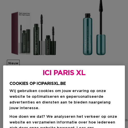
Nieuw
ICI PARIS XL
CLINIQUE
CLINIQUE
COOKIES OP ICIPARISXL.BE
High Impact
High Impact High-Fi
Dubbele Mascara Volume
Waterproof Totale Volume
Wij gebruiken cookies om jouw ervaring op onze
Set
Mascara
website te optimaliseren en gepersonaliseerde
advertenties en diensten aan te bieden naargelang
jouw interesse.
Kortingsprijs
Kortingsprijs
€ 29,25
€ 33,30
Hoe doen we dat? We analyseren het verkeer op onze
Aanbevolen verkoopprijs fabrikant
Aanbevolen verkoopprijs fabrik
€ 32,50
website en verzamelen informatie over hoe iedereen