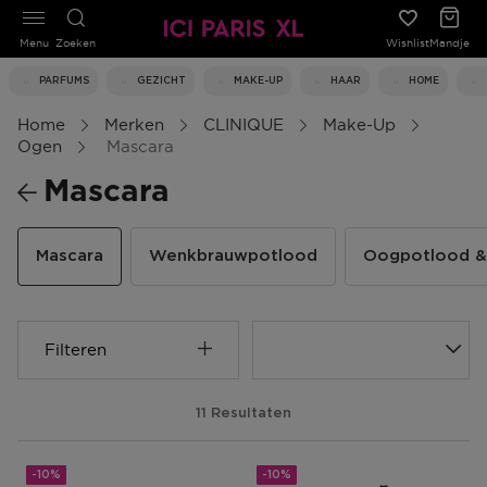
Menu
Zoeken
Wishlist
Mandje
PARFUMS
GEZICHT
MAKE-UP
HAAR
HOME
Home
Merken
CLINIQUE
Make-Up
Ogen
Mascara
Mascara
Mascara
Wenkbrauwpotlood
Oogpotlood & 
Filteren
11 Resultaten
-10%
-10%