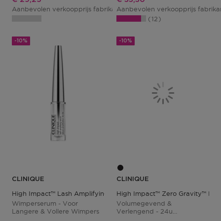
Aanbevolen verkoopprijs fabrikant
Aanbevolen verkoopprijs fabrik
€ 32,50
12
-10%
-10%
CLINIQUE
CLINIQUE
High Impact™ Lash Amplifying Serum
High Impact™ Zero Gravity™ Mas
Wimperserum - Voor
Volumegevend &
Langere & Vollere Wimpers
Verlengend - 24u
Langhoudend