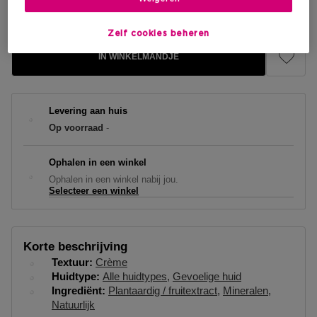
€ 70,00
Zelf cookies beheren
IN WINKELMANDJE
Levering aan huis
Op voorraad
-
Ophalen in een winkel
Ophalen in een winkel nabij jou.
Selecteer een winkel
Korte beschrijving
Textuur
Crème
Huidtype
Alle huidtypes
Gevoelige huid
Ingrediënt
Plantaardig / fruitextract
Mineralen
Natuurlijk