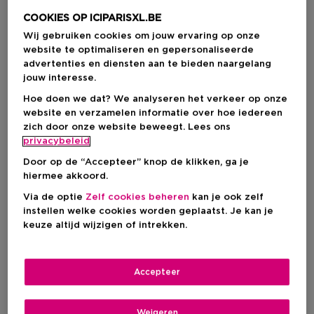
COOKIES OP ICIPARISXL.BE
Wij gebruiken cookies om jouw ervaring op onze
website te optimaliseren en gepersonaliseerde
advertenties en diensten aan te bieden naargelang
jouw interesse.
Hoe doen we dat? We analyseren het verkeer op onze
website en verzamelen informatie over hoe iedereen
zich door onze website beweegt. Lees ons
privacybeleid
Door op de “Accepteer” knop de klikken, ga je
hiermee akkoord.
Via de optie
Zelf cookies beheren
kan je ook zelf
instellen welke cookies worden geplaatst. Je kan je
Kies je formaat
keuze altijd wijzigen of intrekken.
50 ML
Op voorraad
Accepteer
50 ML
€ 70,00
Weigeren