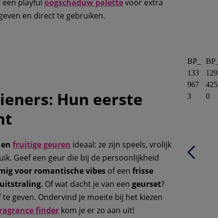
 een playful
oogschaduw palette
voor extra
geven en direct te gebruiken.
BP_
BP
133
129
967
425
ieners: Hun eerste
3
0
nt
e en
fruitige geuren
ideaal: ze zijn speels, vrolijk
uik. Geef een geur die bij de persoonlijkheid
mig voor romantische vibes
of een
frisse
uitstraling
. Of wat dacht je van een
geurset
?
te geven. Ondervind je moeite bij het kiezen
fragrance finder
kom je er zo aan uit!