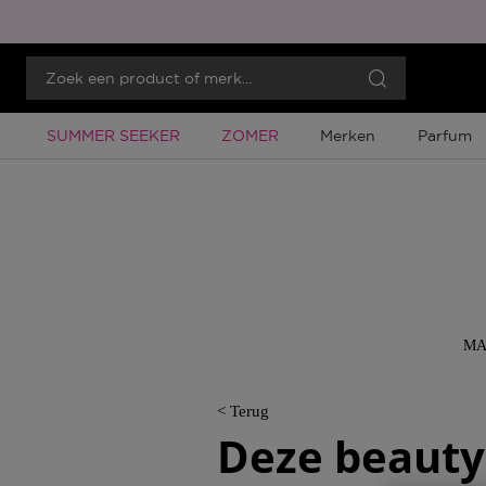
Tijdelijke Promotie
Tijdelijke Promotie
SUMMER SEEKER
ZOMER
Merken
Parfum
MA
< Terug
Deze beauty