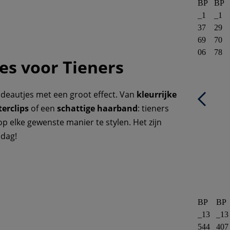
BP
BP
_1
_1
37
29
69
70
06
78
es voor Tieners
cadeautjes met een groot effect. Van
kleurrijke
terclips
of een
schattige haarband
: tieners
p elke gewenste manier te stylen. Het zijn
 dag!
BP
BP
_13
_13
544
407