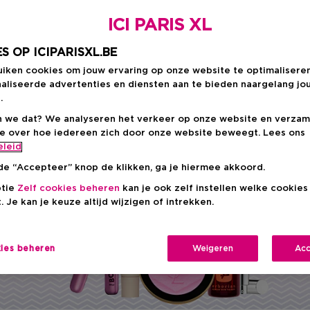
jst!
ICI PARIS XL
S OP ICIPARISXL.BE
uiken cookies om jouw ervaring op onze website te optimalisere
aliseerde advertenties en diensten aan te bieden naargelang jo
adeau voor tieners is best een uitdaging. Je wilt iets ge
.
 hen past. Gelukkig hebben wij dé oplossing: een giftgui
 we dat? We analyseren het verkeer op onze website en verzam
oires waar elke tiener blij van wordt. Klaar om te shoppe
ie over hoe iedereen zich door onze website beweegt. Lees ons
eleid
de “Accepteer” knop de klikken, ga je hiermee akkoord.
ptie
Zelf cookies beheren
kan je ook zelf instellen welke cookie
. Je kan je keuze altijd wijzigen of intrekken.
kies beheren
Weigeren
Acc