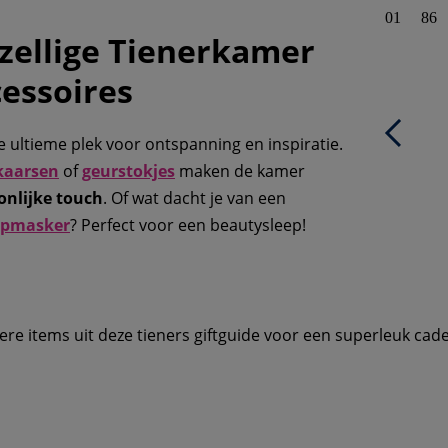
01
86
zellige Tienerkamer
essoires
e ultieme plek voor ontspanning en inspiratie.
kaarsen
of
geurstokjes
maken de kamer
onlijke touch
. Of wat dacht je van een
apmasker
? Perfect voor een beautysleep!
re items uit deze tieners giftguide voor een superleuk cad