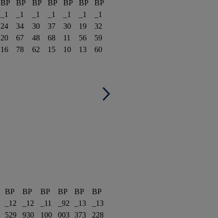
BP
BP
BP
BP
BP
BP
BP
_1
_1
_1
_1
_1
_1
_1
24
34
30
37
30
19
32
20
67
48
68
11
56
59
16
78
62
15
10
13
60
BP
BP
BP
BP
BP
BP
_12
_12
_11
_92
_13
_13
529
930
100
003
373
228