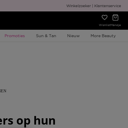
Winkelzoeker
Klantenservice
Wishlist
Mandje
Tijdelijke Promotie
Promoties
Sun & Tan
Nieuw
More Beauty
NEN
ers op hun