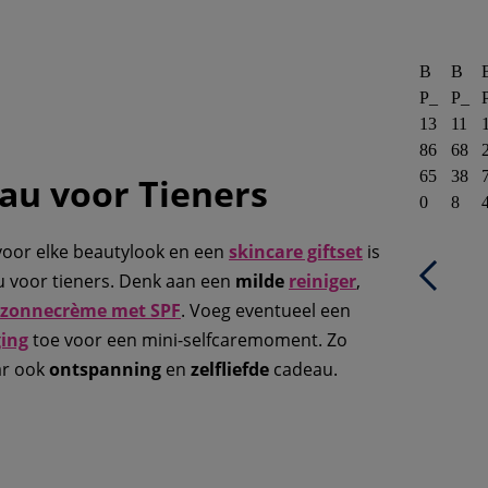
B
B
P_
P_
13
11
86
68
65
38
au voor Tieners
0
8
voor elke beautylook en een
skincare giftset
is
au voor tieners. Denk aan een
milde
reiniger
,
 zonnecrème met SPF
. Voeg eventueel een
ging
toe voor een mini-selfcaremoment. Zo
ar ook
ontspanning
en
zelfliefde
cadeau.