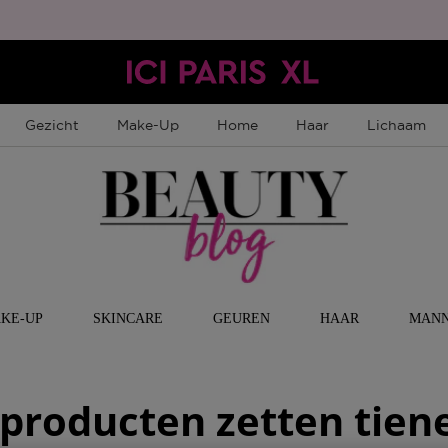
Gezicht
Make-Up
Home
Haar
Lichaam
KE-UP
SKINCARE
GEUREN
HAAR
MAN
producten zetten tien