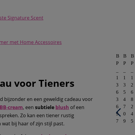
ste Signature Scent
kamer met Home Accessoires
B
B
B
P
P
P
_
_
_
1
1
1
au voor Tieners
3
3
2
6
5
6
ijd bijzonder en een geweldig cadeau voor
3
4
8
6
7
2
BB-cream
, een
subtiele
blush
of een
9
0
4
spreken. Zo kan een tiener rustig
7
9
5
t bij haar of zijn stijl past.