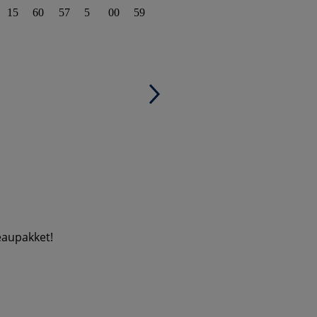
15
60
57
5
00
59
eaupakket!