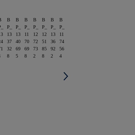
B
B
B
B
B
B
B
B
P_
P_
P_
P_
P_
P_
P_
P_
13
13
13
11
12
12
13
11
24
37
40
70
72
51
36
74
71
32
69
69
73
85
92
56
4
8
5
8
2
8
2
4