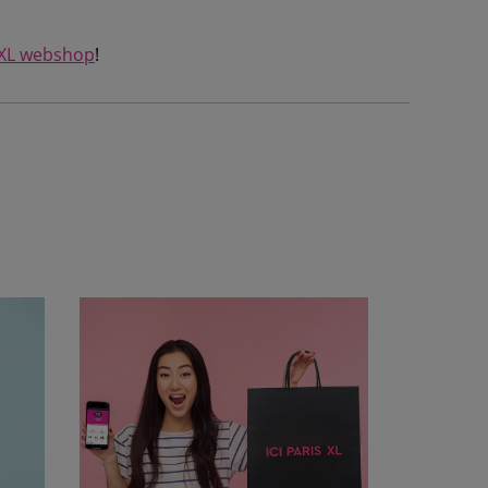
 XL webshop
!