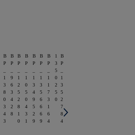
B
B
B
B
B
B
B
1
B
P
P
P
P
P
P
P
3
P
_
_
_
_
_
_
_
5
_
1
9
1
1
1
1
1
0
1
3
6
2
0
3
3
1
2
3
8
3
5
5
4
5
7
5
5
0
4
2
0
9
6
3
0
2
3
2
8
4
5
6
1
7
4
8
1
3
2
6
6
8
3
0
1
9
9
4
4