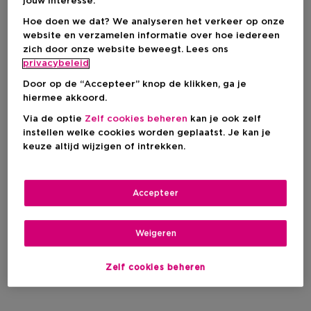
jouw interesse.
Hoe doen we dat? We analyseren het verkeer op onze
website en verzamelen informatie over hoe iedereen
Filteren
zich door onze website beweegt. Lees ons
privacybeleid
0 Resultaten
Door op de “Accepteer” knop de klikken, ga je
hiermee akkoord.
Via de optie
Zelf cookies beheren
kan je ook zelf
instellen welke cookies worden geplaatst. Je kan je
keuze altijd wijzigen of intrekken.
Accepteer
Weigeren
Zelf cookies beheren