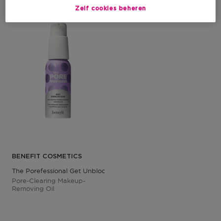
Zelf cookies beheren
BENEFIT COSMETICS
The Porefessional Get Unblocked Mini
Pore-Clearing Makeup-
Removing Oil