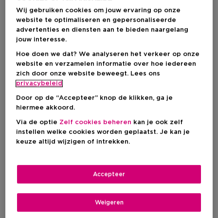
Wij gebruiken cookies om jouw ervaring op onze
website te optimaliseren en gepersonaliseerde
advertenties en diensten aan te bieden naargelang
jouw interesse.
Hoe doen we dat? We analyseren het verkeer op onze
website en verzamelen informatie over hoe iedereen
zich door onze website beweegt. Lees ons
privacybeleid
Door op de “Accepteer” knop de klikken, ga je
hiermee akkoord.
Via de optie
Zelf cookies beheren
kan je ook zelf
BENEFIT COSMETICS
BENEFIT COSMETICS
instellen welke cookies worden geplaatst. Je kan je
keuze altijd wijzigen of intrekken.
The Porefessional All-In-One Mask Wand
The Porefessional Good Cleanup 
Face Mask Applicator &
Pore-Purifying Foaming
Cleansing Tool
Cleanser
Accepteer
Weigeren
€ 22,74
Vanaf
€ 16,54