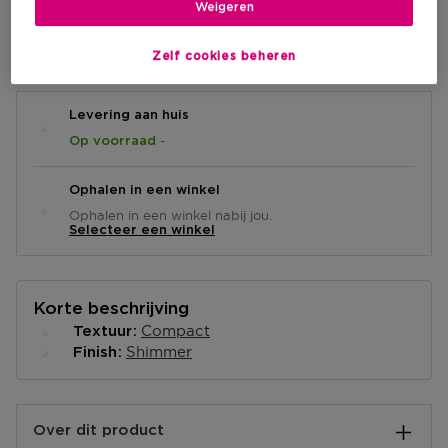
Weigeren
IN WINKELMANDJE
Zelf cookies beheren
Levering aan huis
-
Op voorraad
Ophalen in een winkel
Ophalen in een winkel nabij jou.
Selecteer een winkel
Korte beschrijving
Compact
Textuur
Shimmer
Finish
Over dit product