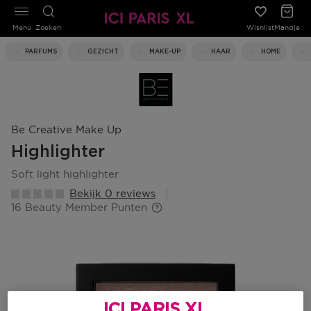
Menu
Zoeken
Wishlist
Mandje
PARFUMS
GEZICHT
MAKE-UP
HAAR
HOME
Be Creative Make Up
Highlighter
soft light highlighter
Bekijk 0 reviews
16 Beauty Member Punten
ICI PARIS XL