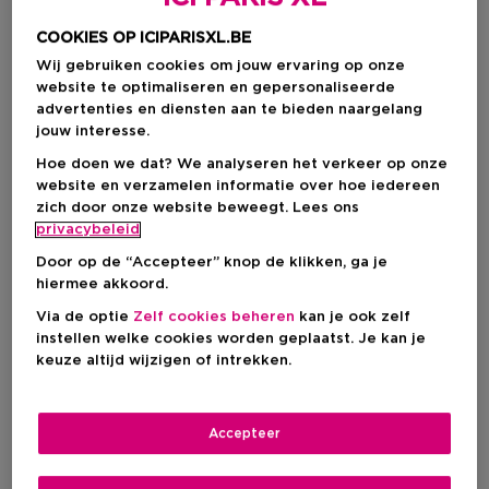
COOKIES OP ICIPARISXL.BE
Wij gebruiken cookies om jouw ervaring op onze
website te optimaliseren en gepersonaliseerde
advertenties en diensten aan te bieden naargelang
jouw interesse.
Hoe doen we dat? We analyseren het verkeer op onze
website en verzamelen informatie over hoe iedereen
zich door onze website beweegt. Lees ons
privacybeleid
Door op de “Accepteer” knop de klikken, ga je
hiermee akkoord.
Via de optie
Zelf cookies beheren
kan je ook zelf
Kies je kleur
instellen welke cookies worden geplaatst. Je kan je
keuze altijd wijzigen of intrekken.
003 AURORA BEAM
Op voorraad
Accepteer
Productprijs
€ 16,95