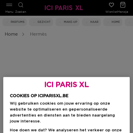
Menu
Zoeken
Wishlist
Mandje
PARFUMS
GEZICHT
MAKE-UP
HAAR
HOME
Home
Hermès
ICI PARIS XL
COOKIES OP ICIPARISXL.BE
Wij gebruiken cookies om jouw ervaring op onze
website te optimaliseren en gepersonaliseerde
advertenties en diensten aan te bieden naargelang
jouw interesse.
Hoe doen we dat? We analyseren het verkeer op onze