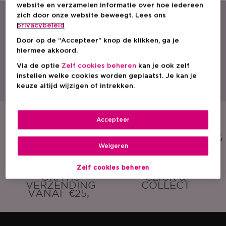
website en verzamelen informatie over hoe iedereen
zich door onze website beweegt. Lees ons
privacybeleid
Door op de “Accepteer” knop de klikken, ga je
hiermee akkoord.
Via de optie
Zelf cookies beheren
kan je ook zelf
Met een ruim aanbod parfum, cosmetica en huidverzorging is ICI PARIS XL
instellen welke cookies worden geplaatst. Je kan je
dé beautyspecialist van België. Ontdek onze acties, promoties, beauty tips
en vind een ICI PARIS XL winkel bij jou in de buurt. Bestel onze producten
keuze altijd wijzigen of intrekken.
ook eenvoudig online!
Accepteer
GRATIS
GRATIS
SAMPLE
CADEAUVERPAKKING
Weigeren
Zelf cookies beheren
GRATIS
CLICK &
VERZENDING
COLLECT
VANAF €25,-