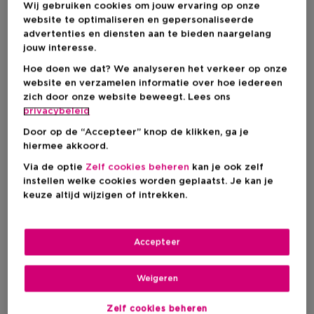
promotiepagina
!
Wij gebruiken cookies om jouw ervaring op onze
website te optimaliseren en gepersonaliseerde
advertenties en diensten aan te bieden naargelang
jouw interesse.
Hoe doen we dat? We analyseren het verkeer op onze
website en verzamelen informatie over hoe iedereen
zich door onze website beweegt. Lees ons
privacybeleid
Door op de “Accepteer” knop de klikken, ga je
hiermee akkoord.
Via de optie
Zelf cookies beheren
kan je ook zelf
instellen welke cookies worden geplaatst. Je kan je
keuze altijd wijzigen of intrekken.
Accepteer
PARFUM
GEZICHT
MAKE-UP
Weigeren
HAAR
HOME
LICHAAM
Zelf cookies beheren