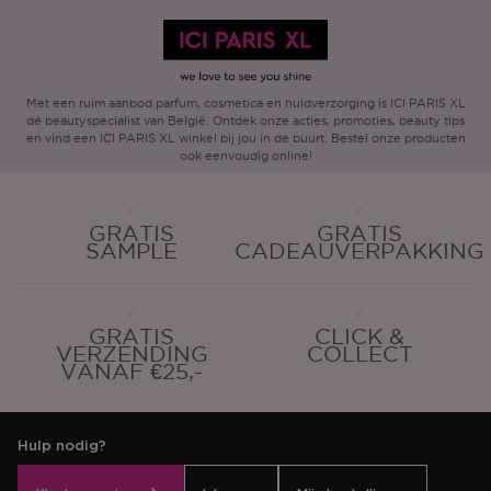
Met een ruim aanbod parfum, cosmetica en huidverzorging is ICI PARIS XL
dé beautyspecialist van België. Ontdek onze acties, promoties, beauty tips
en vind een ICI PARIS XL winkel bij jou in de buurt. Bestel onze producten
ook eenvoudig online!
GRATIS
GRATIS
SAMPLE
CADEAUVERPAKKING
GRATIS
CLICK &
VERZENDING
COLLECT
VANAF €25,-
Hulp nodig?