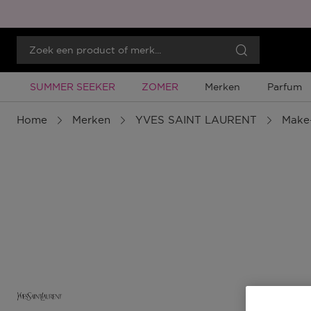
Tijdelijke Promotie
Tijdelijke Promotie
SUMMER SEEKER
ZOMER
Merken
Parfum
Home
Merken
YVES SAINT LAURENT
Make