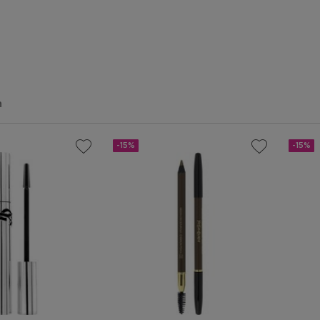
n
-15%
-15%