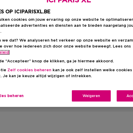
ICI PARIS XL
S OP ICIPARISXL.BE
uiken cookies om jouw ervaring op onze website te optimalisere
aliseerde advertenties en diensten aan te bieden naargelang jo
.
 we dat? We analyseren het verkeer op onze website en verzam
ie over hoe iedereen zich door onze website beweegt. Lees ons
eleid
de “Accepteer” knop de klikken, ga je hiermee akkoord.
ptie
Zelf cookies beheren
kan je ook zelf instellen welke cookie
. Je kan je keuze altijd wijzigen of intrekken.
ink miniatuur
nt producten*
 Belgische e-shop, zolang de voorraad strekt. Aanbod niet 
kies beheren
Weigeren
Acc
met andere promoties/acties. 1 cadeau per klant. Niet teru