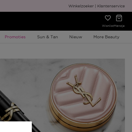
Gratis cadeauverpakking
Winkelzoeker
Klantenservice
Wishlist
Mandje
Tijdelijke Promotie
Promoties
Sun & Tan
Nieuw
More Beauty