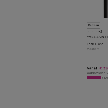
Cadeau
2
YVES SAINT
Lash Clash
Mascara
Kort
Vanaf
€ 39
Aanbevolen v
12