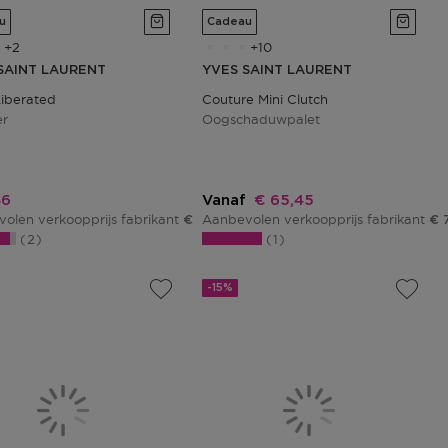
u
Cadeau
2
10
SAINT LAURENT
YVES SAINT LAURENT
Liberated
Couture Mini Clutch
er
Oogschaduwpalet
ngsprijs
Kortingsprijs
46
Vanaf
€ 65,45
olen verkoopprijs fabrikant
Aanbevolen verkoopprijs fabrikant
€ 37,01
€ 
2
1
-15%