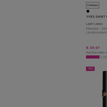
Cadeau
YVES SAINT
Lash Latex
Mascara - Di
Langhoudende
Black
Kortingspri
€ 39,97
Aanbevolen v
7
-15%