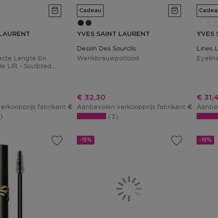
Cadeau
Cadea
 LAURENT
YVES SAINT LAURENT
YVES 
Dessin Des Sourcils
Lines 
recte Lengte En
Wenkbrauwpotlood
Eyelin
 Lift - Sculpted
js
Kortingsprijs
Korti
€ 32,30
€ 31,
erkoopprijs fabrikant
Aanbevolen verkoopprijs fabrikant
Aanbev
€ 47,02
€ 38,00
2
3
-15%
-15%