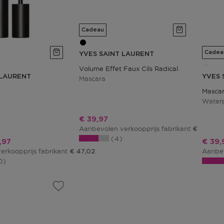
Cadeau
Cadea
YVES SAINT LAURENT
Volume Effet Faux Cils Radical
 LAURENT
YVES 
Mascara
Mascar
Waterp
Kortingsprijs
€ 39,97
Aanbevolen verkoopprijs fabrikant
€ 47,02
4
ingsprijs
Korti
,97
€ 39,
erkoopprijs fabrikant
Aanbev
€ 47,02
0