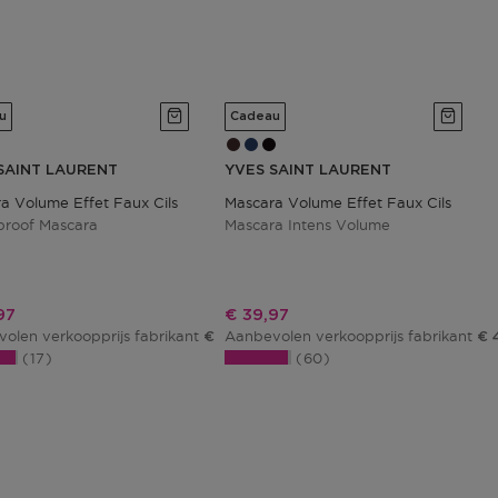
u
Cadeau
SAINT LAURENT
YVES SAINT LAURENT
a Volume Effet Faux Cils
Mascara Volume Effet Faux Cils
roof Mascara
Mascara Intens Volume
ngsprijs
Kortingsprijs
97
€ 39,97
olen verkoopprijs fabrikant
Aanbevolen verkoopprijs fabrikant
€ 47,02
€ 
17
60