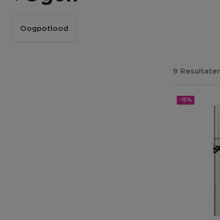
Oogpotlood
9 Resultate
-15%