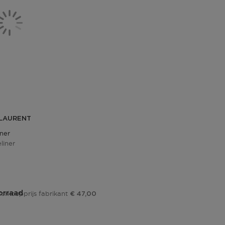
 LAURENT
ner
liner
js
orraad
erkoopprijs fabrikant
€ 47,00