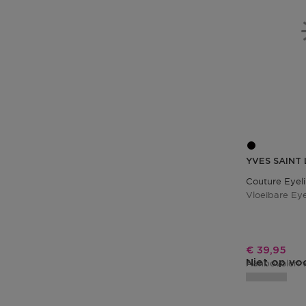
YVES SAINT
Couture Eyeli
Vloeibare Eye
Kortingspri
€ 39,95
Niet op vo
Aanbevolen v