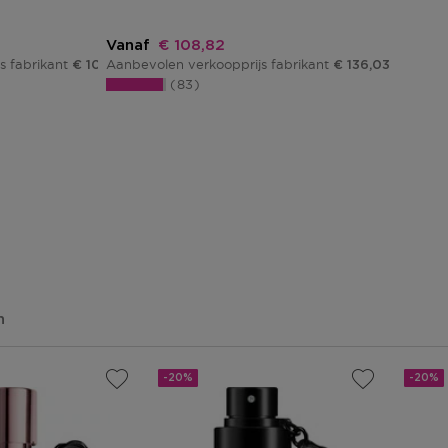
Kortingsprijs
Vanaf
€ 108,82
s fabrikant
Aanbevolen verkoopprijs fabrikant
€ 100,02
€ 136,03
83
n
-20%
-20%