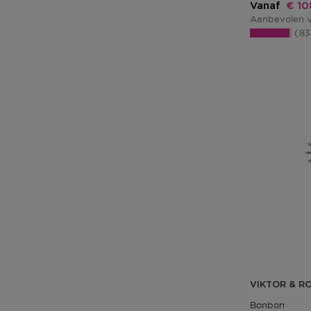
Kort
Vanaf
€ 10
Aanbevolen v
8
VIKTOR & R
Bonbon