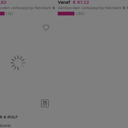
ngsprijs
Kortingsprijs
,82
Vanaf
€ 87,22
olen verkoopprijs fabrikant
Aanbevolen verkoopprijs fabrikant
€ 136,03
€ 
12
55
R & ROLF
rbomb