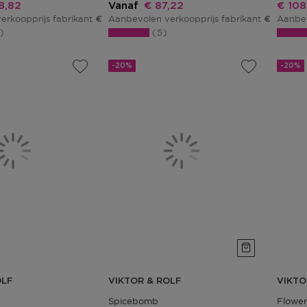
ingsprijs
Kortingsprijs
Korti
8,82
Vanaf
€ 87,22
€ 108
erkoopprijs fabrikant
Aanbevolen verkoopprijs fabrikant
Aanbev
€ 136,03
€ 109,02
3
5
-20%
-20%
OLF
VIKTOR & ROLF
VIKTO
Spicebomb
Flowe