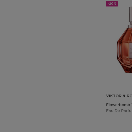
-20%
VIKTOR & R
Flowerbomb T
Eau De Parf