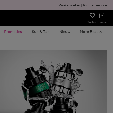
Gratis cadeauverpakking
Winkelzoeker
Klantenservice
Wishlist
Mandje
Tijdelijke Promotie
Promoties
Sun & Tan
Nieuw
More Beauty