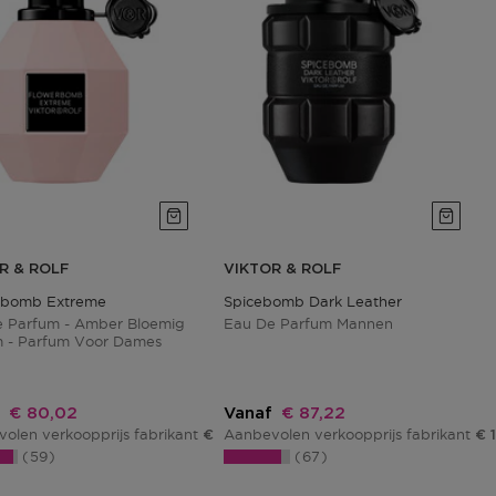
R & ROLF
VIKTOR & ROLF
rbomb Extreme
Spicebomb Dark Leather
 Parfum - Amber Bloemig
Eau De Parfum Mannen
 - Parfum Voor Dames
Kortingsprijs
Kortingsprijs
€ 80,02
Vanaf
€ 87,22
olen verkoopprijs fabrikant
Aanbevolen verkoopprijs fabrikant
€ 100,02
€ 
59
67