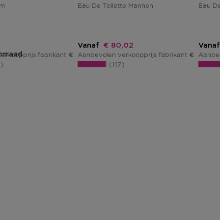
um
Eau De Toilette Mannen
Eau D
js
Kortingsprijs
Vanaf
€ 80,02
Vanaf
orraad
erkoopprijs fabrikant
Aanbevolen verkoopprijs fabrikant
Aanbev
€ 121,02
€ 100,02
6
117