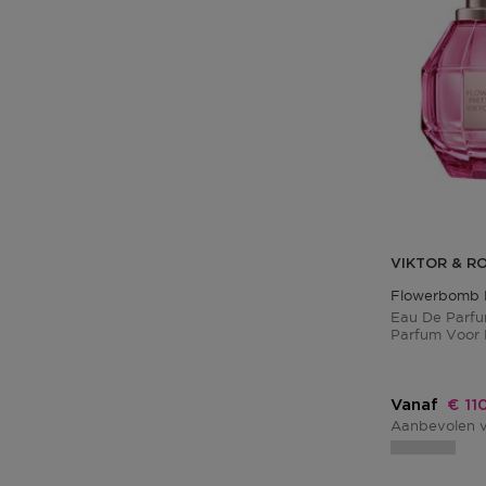
VIKTOR & R
Flowerbomb 
Eau De Parfum
Parfum Voor
Kort
Vanaf
€ 11
Aanbevolen v