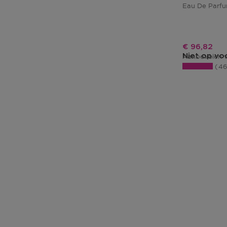
Eau De Parf
Kortingspri
€ 96,82
Niet op vo
Aanbevolen v
4