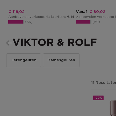
Kortingsprijs
Kortingsprijs
€ 116,02
Vanaf
€ 80,02
Aanbevolen verkoopprijs fabrikant
Aanbevolen verkoopprij
€ 145,02
36
59
VIKTOR & ROLF
Herengeuren
Damesgeuren
11 Resultate
-20%