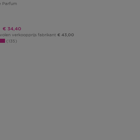
e Parfum
Kortingsprijs
€ 34,40
olen verkoopprijs fabrikant
€ 43,00
135