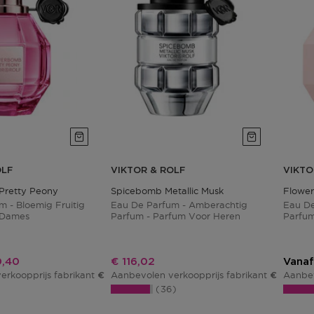
OLF
VIKTOR & ROLF
VIKTO
Pretty Peony
Spicebomb Metallic Musk
Flowe
 - Bloemig Fruitig
Eau De Parfum - Amberachtig
Eau De
 Dames
Parfum - Parfum Voor Heren
Parfum
ingsprijs
Kortingsprijs
0,40
€ 116,02
Vanaf
erkoopprijs fabrikant
Aanbevolen verkoopprijs fabrikant
Aanbev
€ 138,00
€ 145,02
36