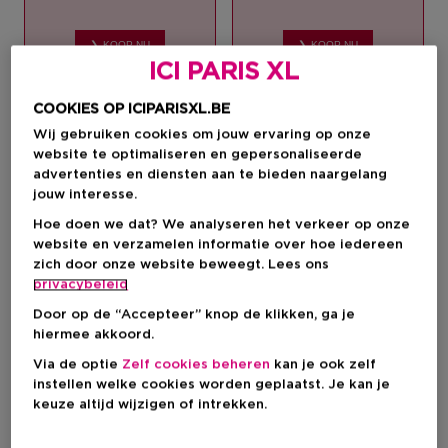
❯ KOOP NU
❯ KOOP NU
ICI PARIS XL
COOKIES OP ICIPARISXL.BE
Wij gebruiken cookies om jouw ervaring op onze
website te optimaliseren en gepersonaliseerde
advertenties en diensten aan te bieden naargelang
jouw interesse.
Hoe doen we dat? We analyseren het verkeer op onze
CHANEL
website en verzamelen informatie over hoe iedereen
BLUE DE CHANEL
zich door onze website beweegt. Lees ons
GIORGIO ARMANI
privacybeleid
ACQUA DI GIO
Door op de “Accepteer” knop de klikken, ga je
❯ KOOP NU
hiermee akkoord.
❯ KOOP NU
Via de optie
Zelf cookies beheren
kan je ook zelf
instellen welke cookies worden geplaatst. Je kan je
keuze altijd wijzigen of intrekken.