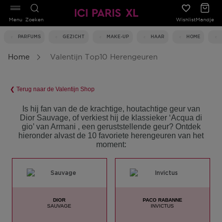
Menu
Zoeken
Wishlist
Mandje
PARFUMS
GEZICHT
MAKE-UP
HAAR
HOME
Home
Valentijn Top10 Herengeuren
❮ Terug naar de Valentijn Shop
Is hij fan van de de krachtige, houtachtige geur van
Dior Sauvage, of verkiest hij de klassieker ‘Acqua di
gio’ van Armani , een geruststellende geur? Ontdek
hieronder alvast de 10 favoriete herengeuren van het
moment:
DIOR
PACO RABANNE
SAUVAGE
INVICTUS