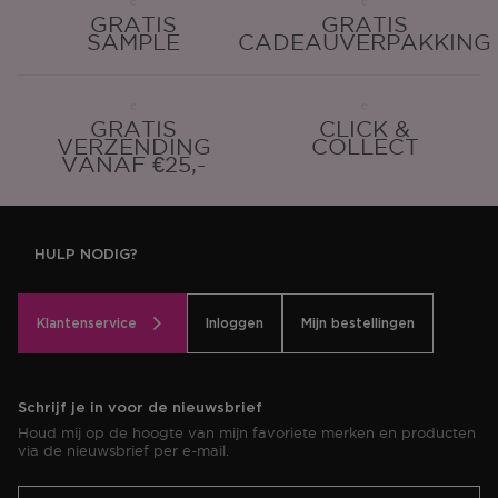
GRATIS
GRATIS
SAMPLE
CADEAUVERPAKKING
GRATIS
CLICK &
VERZENDING
COLLECT
VANAF €25,-
HULP NODIG?
Klantenservice
Inloggen
Mijn bestellingen
Schrijf je in voor de nieuwsbrief
Houd mij op de hoogte van mijn favoriete merken en producten
via de nieuwsbrief per e-mail.