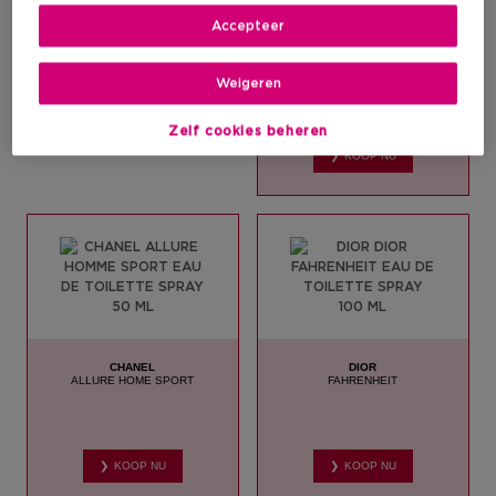
Accepteer
PACO RABANNE
1 MILLION
Weigeren
Zelf cookies beheren
❯ KOOP NU
CHANEL
DIOR
ALLURE HOME SPORT
FAHRENHEIT
❯ KOOP NU
❯ KOOP NU