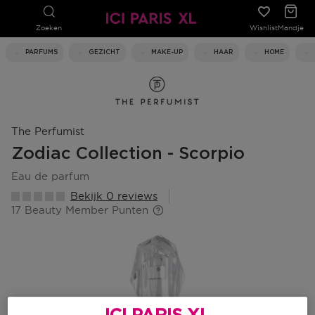
Zoeken
Wishlist
Mandje
PARFUMS
GEZICHT
MAKE-UP
HAAR
HOME
The Perfumist
Zodiac Collection - Scorpio
eau de parfum
Bekijk 0 reviews
17 Beauty Member Punten