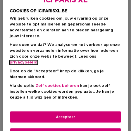
ICI PARIS XL
COOKIES OP ICIPARISXL.BE
Wij gebruiken cookies om jouw ervaring op onze
website te optimaliseren en gepersonaliseerde
advertenties en diensten aan te bieden naargelang
jouw interesse.
Hoe doen we dat? We analyseren het verkeer op onze
website en verzamelen informatie over hoe iedereen
zich door onze website beweegt. Lees ons
privacybeleid
Door op de “Accepteer” knop de klikken, ga je
hiermee akkoord.
Via de optie
Zelf cookies beheren
kan je ook zelf
Kies je formaat
instellen welke cookies worden geplaatst. Je kan je
keuze altijd wijzigen of intrekken.
30 ML
Op voorraad
30 ML
Accepteer
Productprijs
€ 17,95