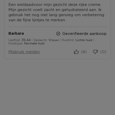
Een weldaadvoor mijn gezicht deze rijke creme.
Mijn gezicht voelt zacht en gehydrateerd aan. Ik
gebruik het nog niet lang genoeg om verbetering
van de fijne lijntjes te merken.
Geverifieerde aankoop
Barbara
Leeftijd
35-44
Geslacht
Vrouw
Huidtint
Lichte huid
35 tot 44
Huidtype
Normale huid
Misbruik melden
(8)
(0)