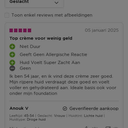
ophalen.
Geslacht
Ga naar meer info en FAQ’s over levering.
Toon enkel reviews met afbeeldingen
Retourneren
05 januari 2025
Terugsturen
Top crème voor weinig geld
Na ontvangst van jouw bestelling producten heb je 14
dagen om deze (gedeeltelijk) terug te sturen of te
Niet Duur
P
herroepen. Na de herroeping heb je dan nog eens 14
Geeft Geen Allergische Reactie
L
P
dagen de tijd om de producten te retourneren. Om
U
Huid Voelt Super Zacht Aan
L
jouw bestelling te herroepen, kun je contact met ons
P
S
Geen
U
opnemen of gebruikmaken van een
modelformulier
L
M
P
S
voor herroeping
.
Ik ben 54 jaar, en ik vind deze crème zeer goed.
U
I
U
P
Mijn rijpere huid verdraagt deze goed en voelt
S
N
N
U
Omruilen of terugbrengen in de winkel
voller en gehydrateerd aan. Ideale basis ook voor
P
P
T
N
Je mag het product ook terugbrengen of omruilen in
onder mijn foundation
U
U
E
T
een winkel bij jou in de buurt. Hiervoor hoef je geen
N
N
N
E
retourformulier in te vullen. Neem wel je
T
T
N
Geverifieerde aankoop
Anouk V
orderbevestiging mee.
E
E
Leeftijd
45-54
Geslacht
Vrouw
Huidtint
Lichte huid
N
N
45 tot 54
Huidtype
Droge huid
Ga naar meer info en FAQ’s over retourneren.