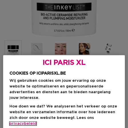
ICI PARIS XL
Kies je formaat
COOKIES OP ICIPARISXL.BE
Wij gebruiken cookies om jouw ervaring op onze
50 ML
Op voorraad
website te optimaliseren en gepersonaliseerde
advertenties en diensten aan te bieden naargelang
50 ML
jouw interesse.
Kortingsprijs
€ 18,00
Hoe doen we dat? We analyseren het verkeer op onze
€ 20,00
website en verzamelen informatie over hoe iedereen
zich door onze website beweegt. Lees ons
Kortingsprijs
€ 18,00
privacybeleid