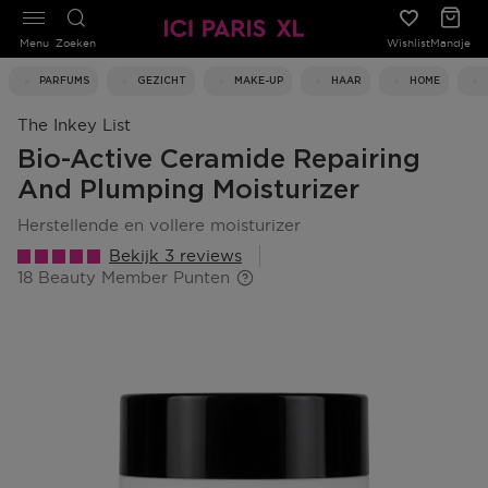
Menu
Zoeken
Wishlist
Mandje
PARFUMS
GEZICHT
MAKE-UP
HAAR
HOME
The Inkey List
Bio-Active Ceramide Repairing
And Plumping Moisturizer
herstellende en vollere moisturizer
Bekijk 3 reviews
18 Beauty Member Punten