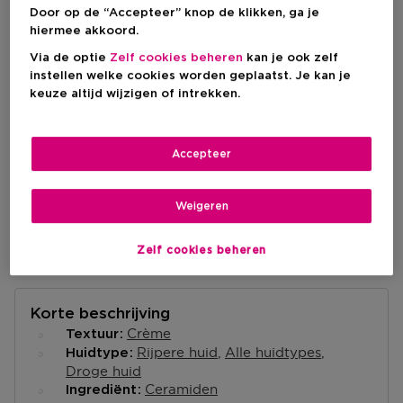
Aanbevolen verkoopprijs fabrikant
€ 20,00
-10%
Door op de “Accepteer” knop de klikken, ga je
hiermee akkoord.
Via de optie
Zelf cookies beheren
kan je ook zelf
IN WINKELMANDJE
instellen welke cookies worden geplaatst. Je kan je
keuze altijd wijzigen of intrekken.
Levering aan huis
Accepteer
-
Op voorraad
Weigeren
Ophalen in een winkel
Ophalen in een winkel nabij jou.
Selecteer een winkel
Zelf cookies beheren
Korte beschrijving
Crème
Textuur
Rijpere huid
Alle huidtypes
Huidtype
Droge huid
Ceramiden
Ingrediënt