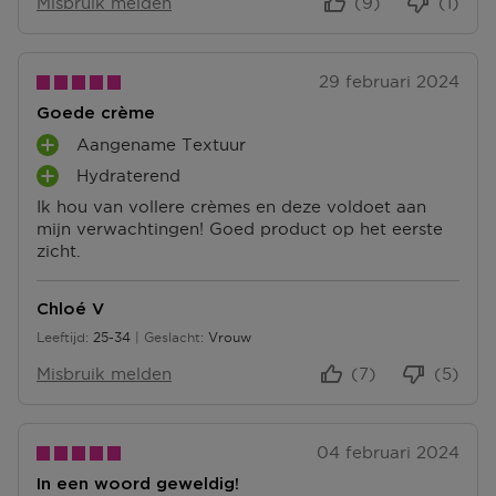
Misbruik melden
(9)
(1)
Meer vragen rond bestellen? Die vind je op onze FAQ
pagina.
29 februari 2024
Goede crème
Aangename Textuur
P
Hydraterend
L
P
U
Ik hou van vollere crèmes en deze voldoet aan
L
S
mijn verwachtingen! Goed product op het eerste
U
P
zicht.
S
U
P
N
U
T
Chloé V
N
E
Leeftijd
25-34
Geslacht
Vrouw
T
25 tot 34
N
E
Misbruik melden
(7)
(5)
N
04 februari 2024
In een woord geweldig!