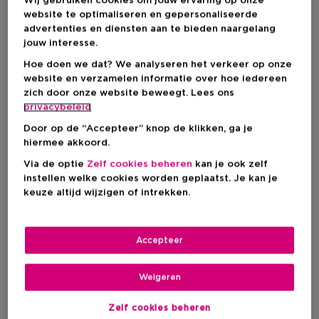
Wij gebruiken cookies om jouw ervaring op onze
EN MAAK KANS OP EEN SUZUKI
website te optimaliseren en gepersonaliseerde
SWIFT!
advertenties en diensten aan te bieden naargelang
jouw interesse.
Hoe doen we dat? We analyseren het verkeer op onze
website en verzamelen informatie over hoe iedereen
HOE GAAT HET IN ZIJN WERK:
zich door onze website beweegt. Lees ons
privacybeleid
1. Shop je favoriete beauty producten bij ICI
PARIS XL, in de parfumerie of online.
Door op de “Accepteer” knop de klikken, ga je
2. Ontvang bij elke aankoop een unieke
hiermee akkoord.
Suzuki voucher (tot zolang de voorraad
Via de optie
Zelf cookies beheren
kan je ook zelf
strekt).
instellen welke cookies worden geplaatst. Je kan je
3. Vul je unieke code in, beantwoord de
keuze altijd wijzigen of intrekken.
schiftingsvraag en maak kans op een
Suzuki Swift t.w.v. €22.599*.
4. De winnaar zal vanaf 08/06
Accepteer
gecontacteerd worden via mail
(
marketing@iciparisxl.be
), hou je mailbox
en spam dus in het oog!
Weigeren
Zelf cookies beheren