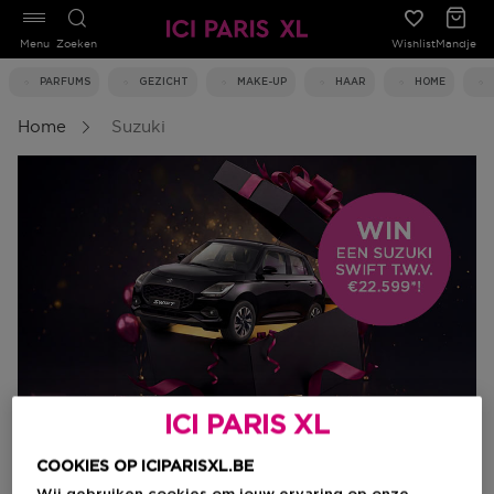
Menu
Zoeken
Wishlist
Mandje
PARFUMS
GEZICHT
MAKE-UP
HAAR
HOME
Home
Suzuki
ICI PARIS XL
NEEM DEEL AAN ONZE EXCLUSIEVE
COOKIES OP ICIPARISXL.BE
SUZUKI WEDSTRIJD