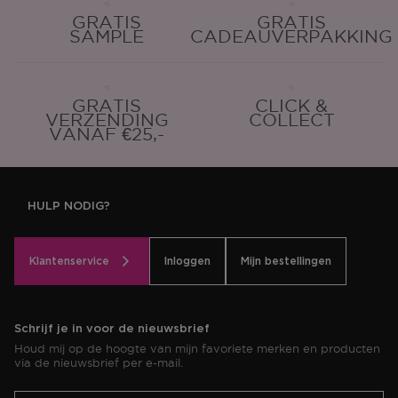
GRATIS
GRATIS
SAMPLE
CADEAUVERPAKKING
GRATIS
CLICK &
VERZENDING
COLLECT
VANAF €25,-
HULP NODIG?
Klantenservice
Inloggen
Mijn bestellingen
Schrijf je in voor de nieuwsbrief
Houd mij op de hoogte van mijn favoriete merken en producten
via de nieuwsbrief per e-mail.