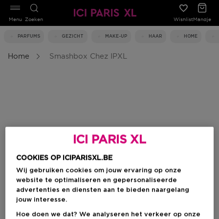
Menu
Zoeken
Wishlist
Mandje
PARFUMS
GEZICHT
MAKE-UP
HAAR
HOME
Home
Smashbox Chez IPXL
ICI PARIS XL
COOKIES OP ICIPARISXL.BE
Wij gebruiken cookies om jouw ervaring op onze
website te optimaliseren en gepersonaliseerde
advertenties en diensten aan te bieden naargelang
jouw interesse.
Hoe doen we dat? We analyseren het verkeer op onze