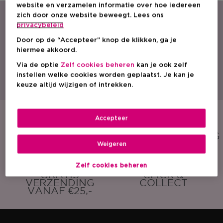
website en verzamelen informatie over hoe iedereen
zich door onze website beweegt. Lees ons
privacybeleid
Door op de “Accepteer” knop de klikken, ga je
hiermee akkoord.
Via de optie
Zelf cookies beheren
kan je ook zelf
Met een ruim aanbod parfum, cosmetica en huidverzorging is ICI PARIS XL
instellen welke cookies worden geplaatst. Je kan je
dé beautyspecialist van België. Ontdek onze acties, promoties, beauty tips
en vind een ICI PARIS XL winkel bij jou in de buurt. Bestel onze producten
keuze altijd wijzigen of intrekken.
ook eenvoudig online!
Accepteer
GRATIS
GRATIS
SAMPLE
CADEAUVERPAKKING
Weigeren
Zelf cookies beheren
GRATIS
CLICK &
VERZENDING
COLLECT
VANAF €25,-