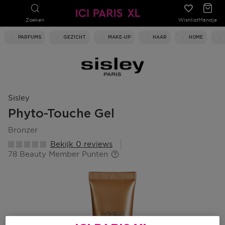
Zoeken
Wishlist
Mandje
PARFUMS
GEZICHT
MAKE-UP
HAAR
HOME
Sisley
Phyto-Touche Gel
bronzer
Bekijk 0 reviews
78 Beauty Member Punten