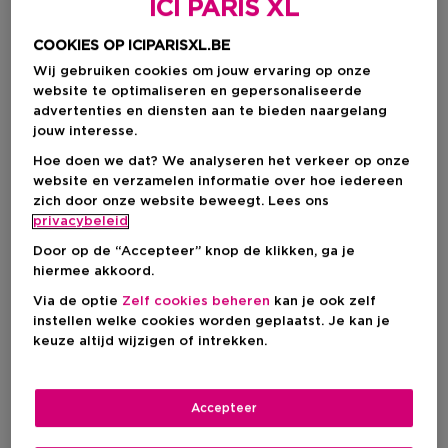
ICI PARIS XL
COOKIES OP ICIPARISXL.BE
Wij gebruiken cookies om jouw ervaring op onze
website te optimaliseren en gepersonaliseerde
advertenties en diensten aan te bieden naargelang
jouw interesse.
Hoe doen we dat? We analyseren het verkeer op onze
website en verzamelen informatie over hoe iedereen
zich door onze website beweegt. Lees ons
privacybeleid
Door op de “Accepteer” knop de klikken, ga je
hiermee akkoord.
Via de optie
Zelf cookies beheren
kan je ook zelf
Kies je formaat
instellen welke cookies worden geplaatst. Je kan je
keuze altijd wijzigen of intrekken.
30 ML
Op voorraad
30 ML
Accepteer
Kortingsprijs
€ 78,75
€ 87,50