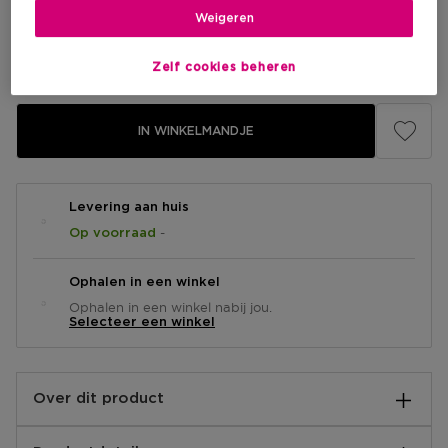
Weigeren
Kortingsprijs
€ 78,75
Aanbevolen verkoopprijs fabrikant
€ 87,50
-10%
Zelf cookies beheren
IN WINKELMANDJE
Levering aan huis
-
Op voorraad
Ophalen in een winkel
Ophalen in een winkel nabij jou.
Selecteer een winkel
Over dit product
Phyto-Touche Gel is een lichtgewicht, zijdezachte