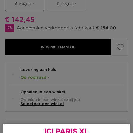
€ 154,00
€ 255,00
Kortingsprijs
€ 142,45
Aanbevolen verkoopprijs fabrikant
€ 154,00
-7%
IN WINKELMANDJE
Levering aan huis
-
Op voorraad
Ophalen in een winkel
Ophalen in een winkel nabij jou.
Selecteer een winkel
Korte beschrijving
ICI PARIS XL