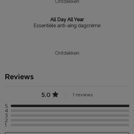
Ontdekken
All Day All Year
Essentiële anti-aing dagcrème
Ontdekken
Reviews
5.0
1 reviews
5
Selecteer ({numberOfReviews}} met 5 sterren
4
Selecteer ({numberOfReviews}} met 4 sterren
3
Selecteer ({numberOfReviews}} met 3 sterren
2
Selecteer ({numberOfReviews}} met 2 sterren
1
Selecteer ({numberOfReviews}} met 1 sterren