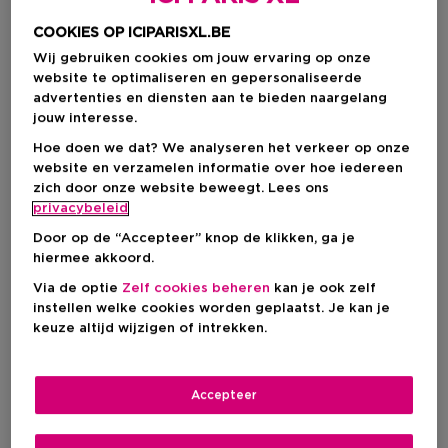
Lotion
Textuur
Alle huidtypes
Huidtype
COOKIES OP ICIPARISXL.BE
Behandeling van huidaandoeningen
Wij gebruiken cookies om jouw ervaring op onze
Hydraterend
Verzorgend
Brightening
website te optimaliseren en gepersonaliseerde
Meer
advertenties en diensten aan te bieden naargelang
jouw interesse.
Hoe doen we dat? We analyseren het verkeer op onze
Over dit product
website en verzamelen informatie over hoe iedereen
zich door onze website beweegt. Lees ons
EMULSION ECOLOGIQUE SKINCARE Sisley lanceert
privacybeleid
Productdetails
een vernieuwde versie van de bestseller Emulsion
Door op de “Accepteer” knop de klikken, ga je
Ecologique: Emulsion Ecologique Formule Avancée.
Gebruiksaanwijzingen:
hiermee akkoord.
Net als zijn iconische voorganger is ook deze
Ingrediënten
Breng Emulsion Ecologique Formule Avancée 's
verzorging geschikt voor alle huidtypen en doet hij
Via de optie
Zelf cookies beheren
kan je ook zelf
ochtends en 's avonds met zachte, masserende
precies dát waar uw huid behoefte aan heeft.
instellen welke cookies worden geplaatst. Je kan je
Ginseng-extract: verkwikkend
bewegingen aan op de gereinigde, droge huid van het
Emulsion Ecologique, met zijn unieke formule op basis
keuze altijd wijzigen of intrekken.
Productveiligheid
Rozemarijn-extract: huidversterkend
gezicht en de hals.
van een complex van plantenextracten (Centella
Hop-extract: revitaliserend
EAN code:
Asiatica, Ginseng, Rozemarijn, Hop en Paardenstaart),
Contactnaam:
Paardenstaart-extract: remineraliserend
3473311142504
is een absolute bestseller en heeft zichzelf sinds de
C.F.E.B. Sisley
Centella Asiatica-extract: regenererend
Accepteer
lancering méér dan bewezen. Deze nieuwe versie van
Communicatieadres:
Bardaan-extract: harmoniserend
Emulsion Ecologique is verrijkt met twee nieuwe
Avenue de Friedland 3, 75008, Paris (France)
Moerasspirea-extract: versterkend
actieve ingrediënten (extracten van Bardaan en
Online contact: