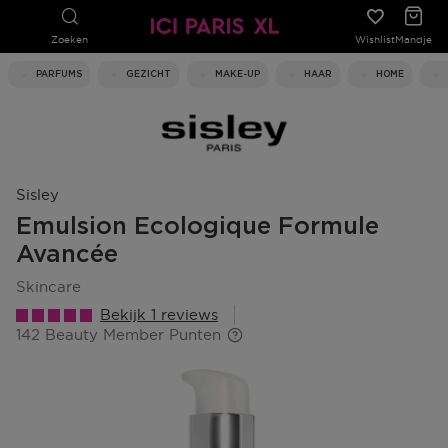
Zoeken
Wishlist
Mandje
PARFUMS
GEZICHT
MAKE-UP
HAAR
HOME
Sisley
Emulsion Ecologique Formule
Avancée
skincare
Bekijk 1 reviews
142 Beauty Member Punten