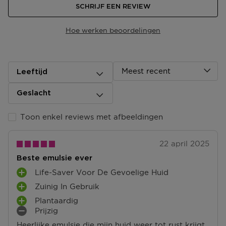
SCHRIJF EEN REVIEW
Hoe werken beoordelingen
Meest recent
Leeftijd
Geslacht
Toon enkel reviews met afbeeldingen
22 april 2025
Beste emulsie ever
Life-Saver Voor De Gevoelige Huid
P
Zuinig In Gebruik
L
P
U
Plantaardig
L
P
S
Prijzig
U
L
M
P
S
Heerlijke emulsie die mijn huid weer tot rust krijgt.
U
I