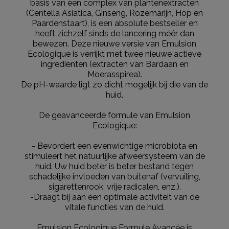
Afhalen in één van onze winkels of een postpunt?
basis van een complex van plantenextracten
voor alle huidtypen en kan gebruikt worden door
Zodra jouw pakket klaar ligt dan ontvang je een mail.
(Centella Asiatica, Ginseng, Rozemarijn, Hop en
mannen en vrouwen van alle leeftijden.
Deze kun je op vertoon van de track & trace code
Paardenstaart), is een absolute bestseller en
ophalen.
heeft zichzelf sinds de lancering méér dan
De vloeibare, niet-vette textuur voelt aan als een
bewezen. Deze nieuwe versie van Emulsion
tweede huid en geeft de huid een matte uitstraling.
Ga naar meer info en FAQ’s over levering.
Ecologique is verrijkt met twee nieuwe actieve
Emulsion Ecologique kan los gebruikt worden of als
ingrediënten (extracten van Bardaan en
voorbereidende routine.
Retourneren
Moerasspirea).
De pH-waarde ligt zo dicht mogelijk bij die van de
Terugsturen
huid.
Na ontvangst van jouw bestelling producten heb je 14
dagen om deze (gedeeltelijk) terug te sturen of te
De geavanceerde formule van Emulsion
herroepen. Na de herroeping heb je dan nog eens 14
Ecologique:
dagen de tijd om de producten te retourneren. Om
jouw bestelling te herroepen, kun je contact met ons
- Bevordert een evenwichtige microbiota en
opnemen of gebruikmaken van een
modelformulier
stimuleert het natuurlijke afweersysteem van de
voor herroeping
.
huid. Uw huid beter is beter bestand tegen
schadelijke invloeden van buitenaf (vervuiling,
Omruilen of terugbrengen in de winkel
sigarettenrook, vrije radicalen, enz.).
Je mag het product ook terugbrengen of omruilen in
-Draagt ​​bij aan een optimale activiteit van de
een winkel bij jou in de buurt. Hiervoor hoef je geen
vitale functies van de huid.
retourformulier in te vullen. Neem wel je
orderbevestiging mee.
Emulsion Ecologique Formule Avancée is