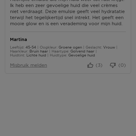
U
P
Ik heb een zeer gevoelige huid die veel crèmes
S
N
N
U
niet verdraagt. Deze emulsie geeft veel hydratatie
P
P
T
N
terwijl het tegelijkertijd snel intrekt. Het geeft een
U
U
E
T
mooie glow en is een verademing voor mijn huid.
N
N
N
E
T
T
N
E
E
Martina
N
N
Leeftijd
45-54
Oogkleur
Groene ogen
Geslacht
Vrouw
45 tot 54
Haarkleur
Bruin haar
Haartype
Golvend haar
Huidtint
Lichte huid
Huidtype
Gevoelige huid
Misbruik melden
(3)
(0)