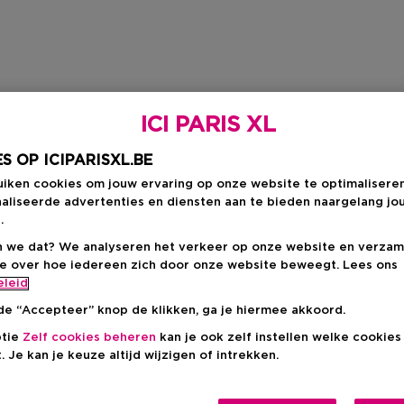
ICI PARIS XL
S OP ICIPARISXL.BE
uiken cookies om jouw ervaring op onze website te optimalisere
aliseerde advertenties en diensten aan te bieden naargelang jo
.
 we dat? We analyseren het verkeer op onze website en verzam
ie over hoe iedereen zich door onze website beweegt. Lees ons
eleid
de “Accepteer” knop de klikken, ga je hiermee akkoord.
ptie
Zelf cookies beheren
kan je ook zelf instellen welke cookie
. Je kan je keuze altijd wijzigen of intrekken.