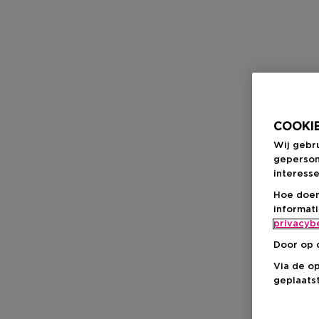
COOKIE
Wij gebr
geperson
interesse
Hoe doen
informat
privacyb
Door op 
Via de o
geplaatst