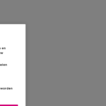
n en
uw
elen
s worden