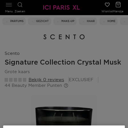
Menu
Zoeken
Wishlist
Mandje
PARFUMS
GEZICHT
MAKE-UP
HAAR
HOME
Scento
Signature Collection Crystal Musk
grote kaars
Bekijk 0 reviews
EXCLUSIEF
44 Beauty Member Punten