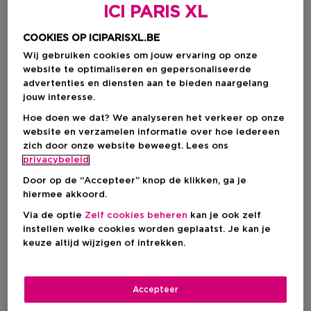
ICI PARIS XL
COOKIES OP ICIPARISXL.BE
Wij gebruiken cookies om jouw ervaring op onze
website te optimaliseren en gepersonaliseerde
advertenties en diensten aan te bieden naargelang
jouw interesse.
Hoe doen we dat? We analyseren het verkeer op onze
website en verzamelen informatie over hoe iedereen
zich door onze website beweegt. Lees ons
privacybeleid
Door op de “Accepteer” knop de klikken, ga je
hiermee akkoord.
Kies je formaat
Via de optie
Zelf cookies beheren
kan je ook zelf
instellen welke cookies worden geplaatst. Je kan je
930 G
Op voorraad
keuze altijd wijzigen of intrekken.
930 G
Productprijs
€ 44,95
Accepteer