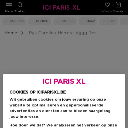
Menu
Zoeken
Wishlist
Mandje
PARFUMS
GEZICHT
MAKE-UP
HAAR
HOME
Home
Rys-Carolina-Herrera-Vggg-Test
ICI PARIS XL
COOKIES OP ICIPARISXL.BE
Wij gebruiken cookies om jouw ervaring op onze
website te optimaliseren en gepersonaliseerde
advertenties en diensten aan te bieden naargelang
jouw interesse.
Hoe doen we dat? We analyseren het verkeer op onze