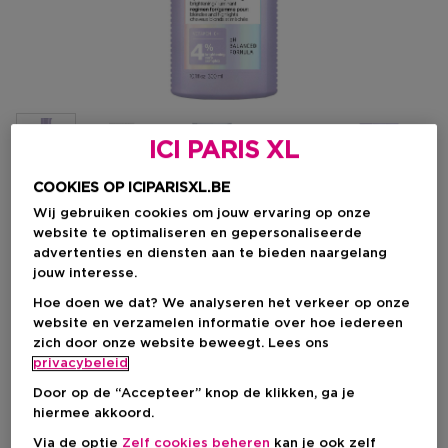
ICI PARIS XL
COOKIES OP ICIPARISXL.BE
Wij gebruiken cookies om jouw ervaring op onze
Kies je formaat
website te optimaliseren en gepersonaliseerde
advertenties en diensten aan te bieden naargelang
300 ML
Op voorraad
jouw interesse.
Hoe doen we dat? We analyseren het verkeer op onze
300 ML
website en verzamelen informatie over hoe iedereen
€ 29,34
zich door onze website beweegt. Lees ons
privacybeleid
€ 29,34
Door op de “Accepteer” knop de klikken, ga je
hiermee akkoord.
Via de optie
Zelf cookies beheren
kan je ook zelf