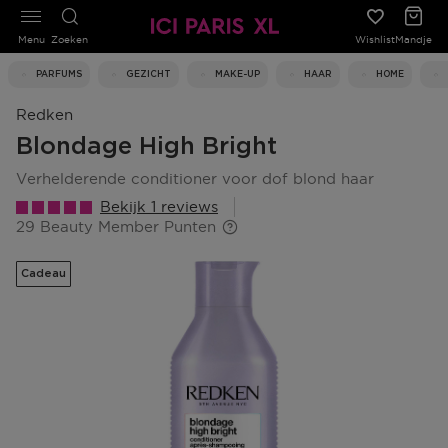
Menu
Zoeken
Wishlist
Mandje
PARFUMS
GEZICHT
MAKE-UP
HAAR
HOME
Redken
Blondage High Bright
verhelderende conditioner voor dof blond haar
Bekijk 1 reviews
29 Beauty Member Punten
Cadeau