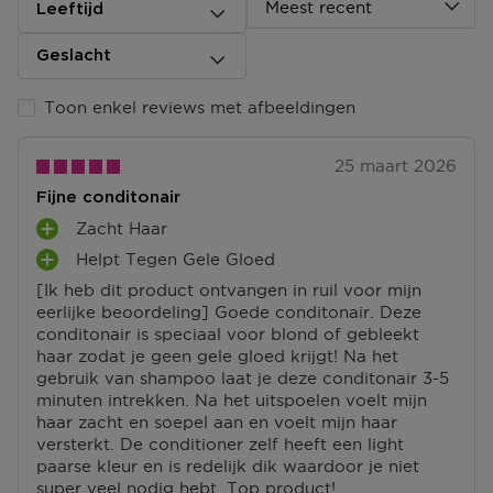
Zodra jouw pakket klaar ligt dan ontvang je een mail.
Meest recent
Leeftijd
Deze kun je op vertoon van de track & trace code
ophalen.
Geslacht
Ga naar meer info en FAQ’s over levering.
Toon enkel reviews met afbeeldingen
Retourneren
25 maart 2026
Terugsturen
Fijne conditonair
Na ontvangst van jouw bestelling producten heb je 14
dagen om deze (gedeeltelijk) terug te sturen of te
Zacht Haar
P
herroepen. Na de herroeping heb je dan nog eens 14
Helpt Tegen Gele Gloed
L
P
dagen de tijd om de producten te retourneren. Om
U
[Ik heb dit product ontvangen in ruil voor mijn
L
jouw bestelling te herroepen, kun je contact met ons
S
eerlijke beoordeling] Goede conditonair. Deze
U
opnemen of gebruikmaken van een
modelformulier
P
conditonair is speciaal voor blond of gebleekt
S
voor herroeping
.
U
haar zodat je geen gele gloed krijgt! Na het
P
N
gebruik van shampoo laat je deze conditonair 3-5
U
Omruilen of terugbrengen in de winkel
T
minuten intrekken. Na het uitspoelen voelt mijn
N
Je mag het product ook terugbrengen of omruilen in
E
haar zacht en soepel aan en voelt mijn haar
T
een winkel bij jou in de buurt. Hiervoor hoef je geen
N
versterkt. De conditioner zelf heeft een light
E
retourformulier in te vullen. Neem wel je
paarse kleur en is redelijk dik waardoor je niet
N
orderbevestiging mee.
super veel nodig hebt. Top product!