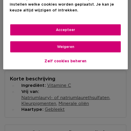
IN WINKELMANDJE
instellen welke cookies worden geplaatst. Je kan je
keuze altijd wijzigen of intrekken.
Levering aan huis
-
Op voorraad
Accepteer
Ophalen in een winkel
Weigeren
Ophalen in een winkel nabij jou.
Selecteer een winkel
Zelf cookies beheren
Korte beschrijving
Vitamine C
Ingrediënt
Vrij van
Natriumlauryl- of natriumlaurethsulfaten
Kleurpigmenten
Minerale oliën
Gebleekt
Haartype