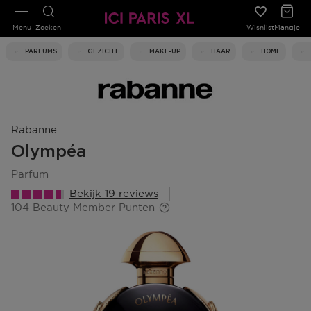
Menu
Zoeken
Wishlist
Mandje
PARFUMS
GEZICHT
MAKE-UP
HAAR
HOME
Rabanne
Olympéa
parfum
Bekijk 19 reviews
104 Beauty Member Punten