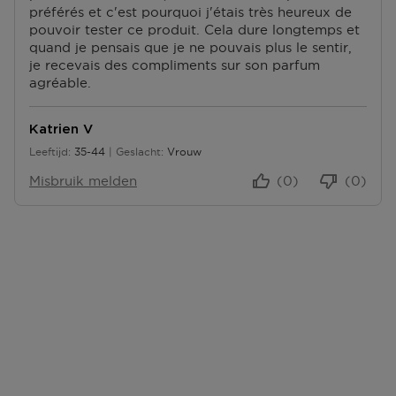
préférés et c'est pourquoi j'étais très heureux de
pouvoir tester ce produit. Cela dure longtemps et
quand je pensais que je ne pouvais plus le sentir,
je recevais des compliments sur son parfum
agréable.
Katrien V
Leeftijd
35-44
Geslacht
Vrouw
35 tot 44
Misbruik melden
(0)
(0)