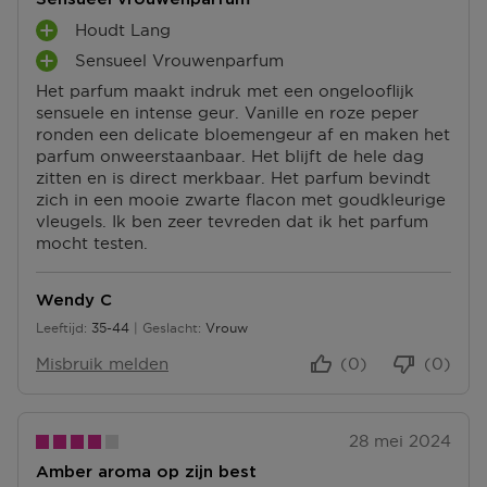
Houdt Lang
P
Sensueel Vrouwenparfum
L
P
U
Het parfum maakt indruk met een ongelooflijk
L
S
sensuele en intense geur. Vanille en roze peper
U
P
ronden een delicate bloemengeur af en maken het
S
U
parfum onweerstaanbaar. Het blijft de hele dag
P
N
zitten en is direct merkbaar. Het parfum bevindt
U
T
zich in een mooie zwarte flacon met goudkleurige
N
E
vleugels. Ik ben zeer tevreden dat ik het parfum
T
N
mocht testen.
E
N
Wendy C
Leeftijd
35-44
Geslacht
Vrouw
35 tot 44
Misbruik melden
(0)
(0)
28 mei 2024
Amber aroma op zijn best