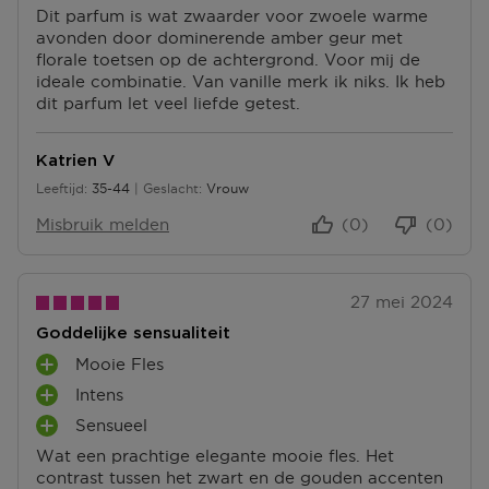
Dit parfum is wat zwaarder voor zwoele warme
avonden door dominerende amber geur met
florale toetsen op de achtergrond. Voor mij de
ideale combinatie. Van vanille merk ik niks. Ik heb
dit parfum let veel liefde getest.
Katrien V
Leeftijd
35-44
Geslacht
Vrouw
35 tot 44
Misbruik melden
(0)
(0)
27 mei 2024
Goddelijke sensualiteit
Mooie Fles
P
Intens
L
P
U
Sensueel
L
P
S
U
Wat een prachtige elegante mooie fles. Het
L
P
S
contrast tussen het zwart en de gouden accenten
U
U