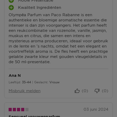
Mooie Presentatie
L
P
pagina.
U
Kwaliteit Ingrediënten
L
P
S
U
Olympēa Parfum van Paco Rabanne is een
L
P
S
authentieke en bloemige aromatische essentie die
U
U
P
intenser is dan zijn voorgangers. Het parfum heeft
S
N
U
een reukcombinatie van rozenolie, vanille, jasmijn,
P
T
N
muskus en citrus, die samen een intens en
U
E
T
mysterieus aroma produceren, ideaal voor gebruik
N
N
E
in de lente en 's nachts, omdat het een elegant en
T
N
voortreffelijk aroma is. De fles heeft een prachtige
E
gelakte zwarte kleur met gouden vleugeldetails in
N
de 50 ml-presentatie.
Ana N
Leeftijd
35-44
Geslacht
Vrouw
35 tot 44
Misbruik melden
(0)
(0)
03 juni 2024
Sensueel vrouwenparfum