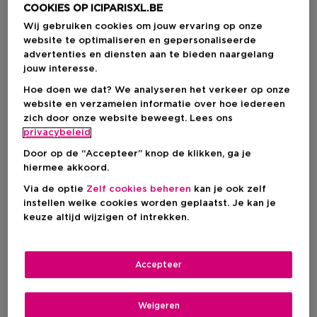
COOKIES OP ICIPARISXL.BE
Kortingsprijs
€ 104,21
Wij gebruiken cookies om jouw ervaring op onze
Aanbevolen verkoopprijs fabrikant
€ 122,60
website te optimaliseren en gepersonaliseerde
-15%
advertenties en diensten aan te bieden naargelang
jouw interesse.
IN WINKELMANDJE
Hoe doen we dat? We analyseren het verkeer op onze
website en verzamelen informatie over hoe iedereen
zich door onze website beweegt. Lees ons
privacybeleid
Levering aan huis
Door op de “Accepteer” knop de klikken, ga je
-
Op voorraad
hiermee akkoord.
Via de optie
Zelf cookies beheren
kan je ook zelf
Ophalen in een winkel
instellen welke cookies worden geplaatst. Je kan je
Ophalen in een winkel nabij jou.
keuze altijd wijzigen of intrekken.
Selecteer een winkel
Accepteer
Korte beschrijving
Liquid
Textuur
Weigeren
Vanille
Musk
Amber
Ingrediënt