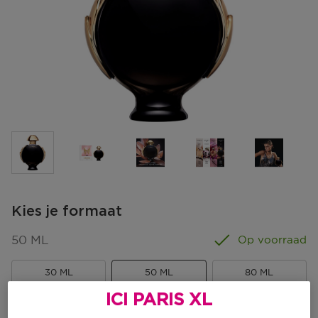
Kies je formaat
50 ML
Op voorraad
30 ML
50 ML
80 ML
Kortingsprijs
Kortingsprijs
Kortingsprijs
€ 73,01
€ 104,21
€ 133,87
ICI PARIS XL
€ 85,90
€ 122,60
€ 157,50