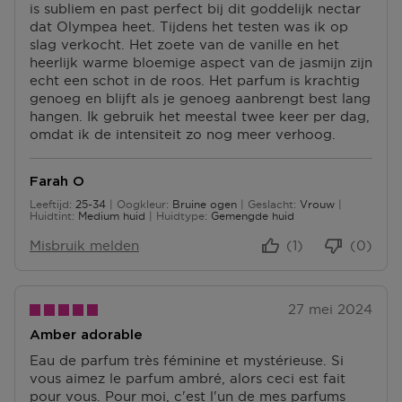
P
is subliem en past perfect bij dit goddelijk nectar
S
N
U
dat Olympea heet. Tijdens het testen was ik op
P
T
N
slag verkocht. Het zoete van de vanille en het
U
E
T
heerlijk warme bloemige aspect van de jasmijn zijn
N
N
E
echt een schot in de roos. Het parfum is krachtig
T
N
genoeg en blijft als je genoeg aanbrengt best lang
E
hangen. Ik gebruik het meestal twee keer per dag,
N
omdat ik de intensiteit zo nog meer verhoog.
Farah O
Leeftijd
25-34
Oogkleur
Bruine ogen
Geslacht
Vrouw
25 tot 34
Huidtint
Medium huid
Huidtype
Gemengde huid
Misbruik melden
(1)
(0)
27 mei 2024
Amber adorable
Eau de parfum très féminine et mystérieuse. Si
vous aimez le parfum ambré, alors ceci est fait
pour vous. Pour moi, c'est l'un de mes parfums