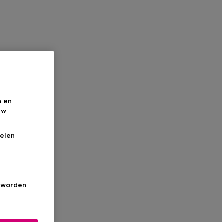
n en
uw
elen
s worden