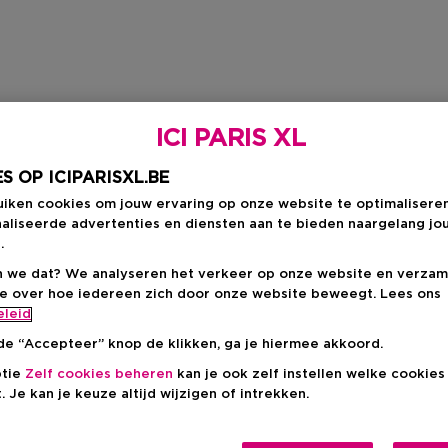
ICI PARIS XL
S OP ICIPARISXL.BE
uiken cookies om jouw ervaring op onze website te optimalisere
aliseerde advertenties en diensten aan te bieden naargelang jo
.
 we dat? We analyseren het verkeer op onze website en verzam
ie over hoe iedereen zich door onze website beweegt. Lees ons
eleid
de “Accepteer” knop de klikken, ga je hiermee akkoord.
ptie
Zelf cookies beheren
kan je ook zelf instellen welke cookie
. Je kan je keuze altijd wijzigen of intrekken.