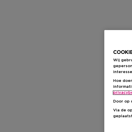
COOKIE
Wij gebr
geperson
interesse
Hoe doen
informat
privacyb
Door op 
Via de o
geplaatst