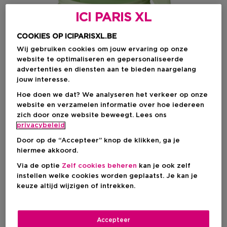
ICI PARIS XL
COOKIES OP ICIPARISXL.BE
Wij gebruiken cookies om jouw ervaring op onze
website te optimaliseren en gepersonaliseerde
advertenties en diensten aan te bieden naargelang
jouw interesse.
Hoe doen we dat? We analyseren het verkeer op onze
website en verzamelen informatie over hoe iedereen
Kies je formaat
zich door onze website beweegt. Lees ons
privacybeleid
185 G
Op voorraad
Door op de “Accepteer” knop de klikken, ga je
hiermee akkoord.
185 G
Via de optie
Zelf cookies beheren
kan je ook zelf
Kortingsprijs
€ 23,98
instellen welke cookies worden geplaatst. Je kan je
€ 26,00
keuze altijd wijzigen of intrekken.
Kortingsprijs
€ 23,98
Aanbevolen verkoopprijs fabrikant
€ 26,00
Accepteer
-7%