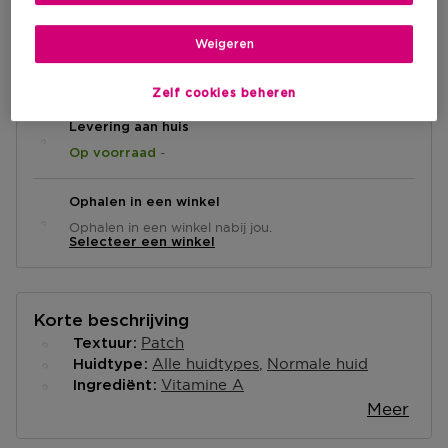
Weigeren
IN WINKELMANDJE
Zelf cookies beheren
Levering aan huis
-
Op voorraad
Ophalen in een winkel
Ophalen in een winkel nabij jou.
Selecteer een winkel
Korte beschrijving
Patch
Textuur
Alle huidtypes
Normale huid
Huidtype
Vitamine A
Ingrediënt
Meer