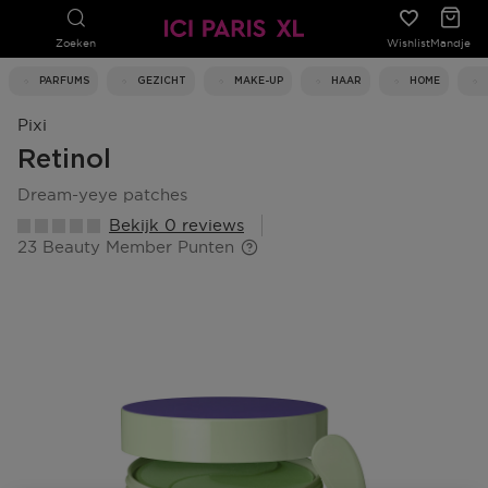
Zoeken
Wishlist
Mandje
PARFUMS
GEZICHT
MAKE-UP
HAAR
HOME
Pixi
Retinol
dream-yeye patches
Bekijk 0 reviews
23 Beauty Member Punten