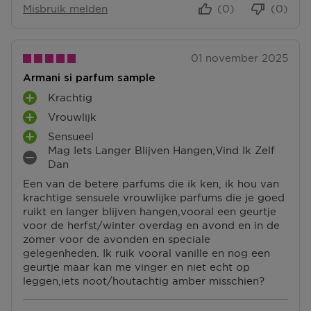
Misbruik melden
(0)
(0)
01 november 2025
Armani si parfum sample
Krachtig
P
Vrouwlijk
L
P
U
Sensueel
L
P
S
Mag Iets Langer Blijven Hangen,vind Ik Zelf
U
L
P
M
Dan
S
U
U
I
P
Een van de betere parfums die ik ken, ik hou van
S
N
N
U
krachtige sensuele vrouwlijke parfums die je goed
P
T
P
N
ruikt en langer blijven hangen,vooral een geurtje
U
E
U
T
voor de herfst/winter overdag en avond en in de
N
N
N
E
zomer voor de avonden en speciale
T
T
N
gelegenheden. Ik ruik vooral vanille en nog een
E
E
geurtje maar kan me vinger en niet echt op
N
N
leggen,iets noot/houtachtig amber misschien?