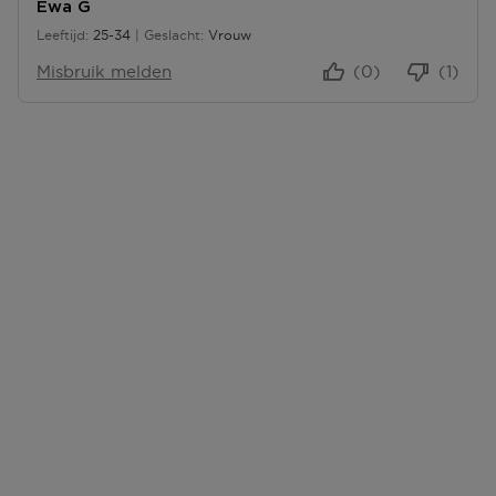
Ewa G
Leeftijd
25-34
Geslacht
Vrouw
25 tot 34
Misbruik melden
(0)
(1)