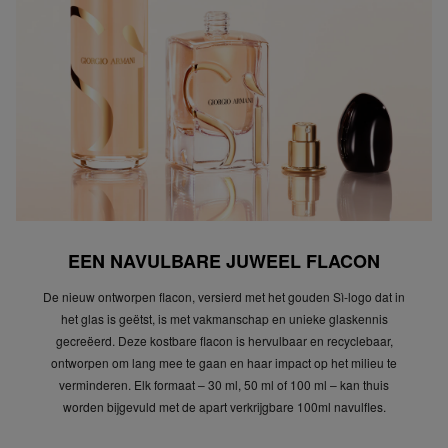
EEN NAVULBARE JUWEEL FLACON
De nieuw ontworpen flacon, versierd met het gouden Sì-logo dat in
het glas is geëtst, is met vakmanschap en unieke glaskennis
gecreëerd. Deze kostbare flacon is hervulbaar en recyclebaar,
ontworpen om lang mee te gaan en haar impact op het milieu te
verminderen. Elk formaat – 30 ml, 50 ml of 100 ml – kan thuis
worden bijgevuld met de apart verkrijgbare 100ml navulfles.