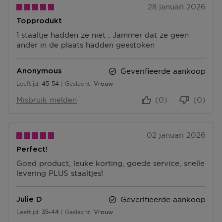
28 januari 2026
Topprodukt
1 staaltje hadden ze niet . Jammer dat ze geen
ander in de plaats hadden geestoken
Geverifieerde aankoop
Anonymous
Leeftijd
45-54
Geslacht
Vrouw
45 tot 54
Misbruik melden
(0)
(0)
02 januari 2026
Perfect!
Goed product, leuke korting, goede service, snelle
levering PLUS staaltjes!
Geverifieerde aankoop
Julie D
Leeftijd
35-44
Geslacht
Vrouw
35 tot 44