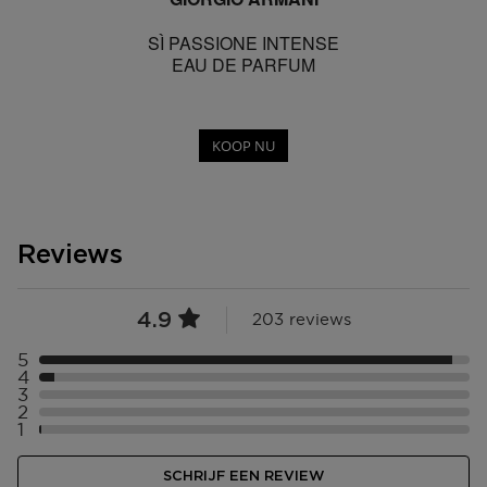
SÌ PASSIONE INTENSE
EAU DE PARFUM
KOOP NU
Reviews
4.9
203 reviews
5
Selecteer ({numberOfReviews}} met 5 sterren
4
Selecteer ({numberOfReviews}} met 4 sterren
3
Selecteer ({numberOfReviews}} met 3 sterren
2
Selecteer ({numberOfReviews}} met 2 sterren
1
Selecteer ({numberOfReviews}} met 1 sterren
SCHRIJF EEN REVIEW