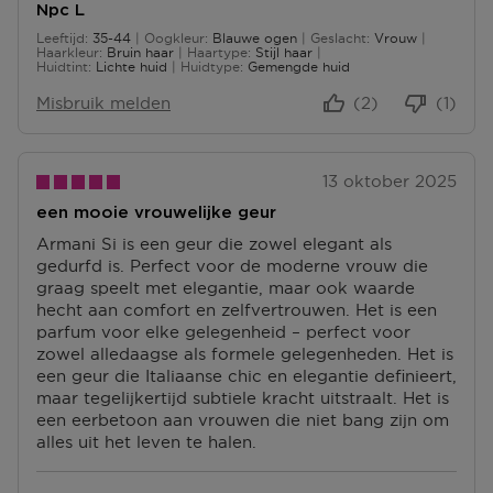
Npc L
Leeftijd
35-44
Oogkleur
Blauwe ogen
Geslacht
Vrouw
35 tot 44
Haarkleur
Bruin haar
Haartype
Stijl haar
Huidtint
Lichte huid
Huidtype
Gemengde huid
Misbruik melden
(2)
(1)
13 oktober 2025
een mooie vrouwelijke geur
Armani Si is een geur die zowel elegant als
gedurfd is. Perfect voor de moderne vrouw die
graag speelt met elegantie, maar ook waarde
hecht aan comfort en zelfvertrouwen. Het is een
parfum voor elke gelegenheid – perfect voor
zowel alledaagse als formele gelegenheden. Het is
een geur die Italiaanse chic en elegantie definieert,
maar tegelijkertijd subtiele kracht uitstraalt. Het is
een eerbetoon aan vrouwen die niet bang zijn om
alles uit het leven te halen.