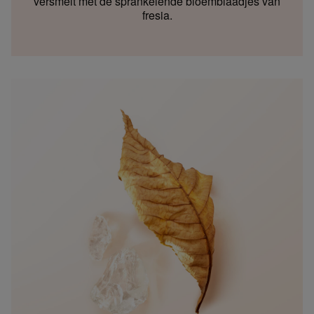
versmelt met de sprankelende bloemblaadjes van
fresia.