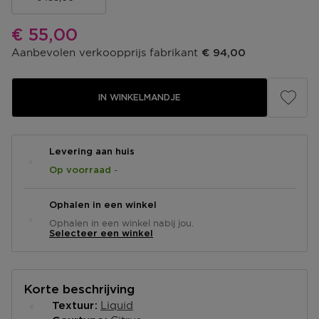
Kortingsprijs
€ 55,00
Aanbevolen verkoopprijs fabrikant
€ 94,00
IN WINKELMANDJE
Levering aan huis
-
Op voorraad
Ophalen in een winkel
Ophalen in een winkel nabij jou.
Selecteer een winkel
Korte beschrijving
Liquid
Textuur