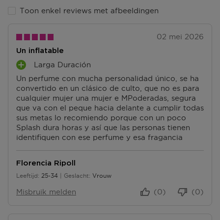
Toon enkel reviews met afbeeldingen
02 mei 2026
Un inflatable
Larga Duración
P
Un perfume con mucha personalidad único, se ha
L
convertido en un clásico de culto, que no es para
U
cualquier mujer una mujer e MPoderadas, segura
S
que va con el peque hacia delante a cumplir todas
P
sus metas lo recomiendo porque con un poco
U
Splash dura horas y así que las personas tienen
N
identifiquen con ese perfume y esa fragancia
T
E
N
Florencia Ripoll
Leeftijd
25-34
Geslacht
Vrouw
25 tot 34
Misbruik melden
(0)
(0)