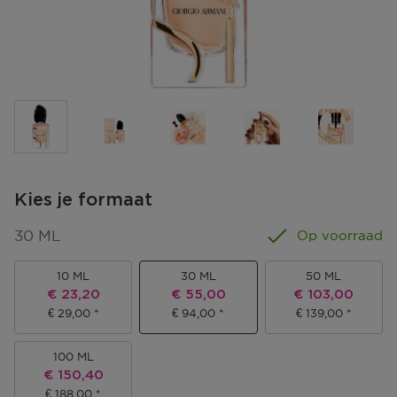
Kies je formaat
30 ML
Op voorraad
10 ML
30 ML
50 ML
Kortingsprijs
Kortingsprijs
Kortingsprijs
€ 23,20
€ 55,00
€ 103,00
€ 29,00
€ 94,00
€ 139,00
100 ML
Kortingsprijs
€ 150,40
€ 188,00