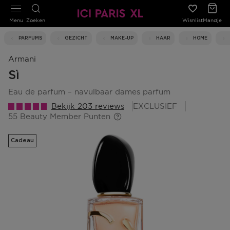
Menu
Zoeken
Wishlist
Mandje
PARFUMS
GEZICHT
MAKE-UP
HAAR
HOME
Armani
Sì
eau de parfum – navulbaar dames parfum
Bekijk 203 reviews
EXCLUSIEF
55 Beauty Member Punten
Cadeau