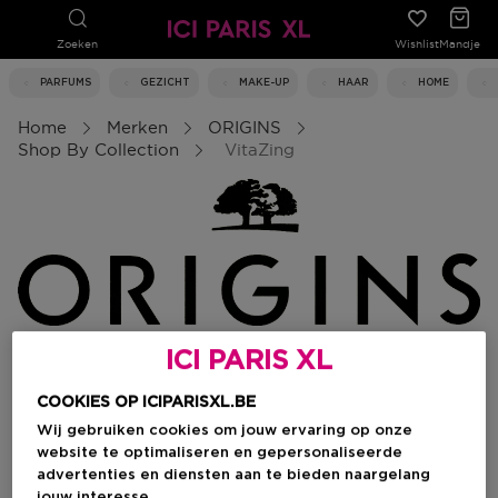
Zoeken
Wishlist
Mandje
PARFUMS
GEZICHT
MAKE-UP
HAAR
HOME
Home
Merken
ORIGINS
Shop By Collection
VitaZing
ICI PARIS XL
VitaZing
COOKIES OP ICIPARISXL.BE
Wij gebruiken cookies om jouw ervaring op onze
0 Resultaten
website te optimaliseren en gepersonaliseerde
advertenties en diensten aan te bieden naargelang
jouw interesse.