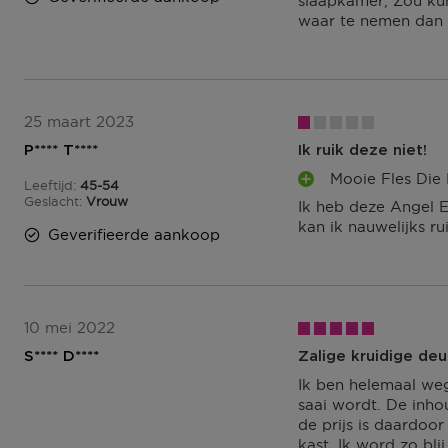
slaapkamer, Zou kun
waar te nemen dan e
25 maart 2023
P**** T****
Ik ruik deze niet!
Mooie Fles Die
Leeftijd
45-54
P
45 tot 54
Geslacht
Vrouw
Ik heb deze Angel E
L
kan ik nauwelijks r
U
Geverifieerde aankoop
S
P
U
N
T
10 mei 2022
E
S**** D****
Zalige kruidige deu
N
Ik ben helemaal weg
saai wordt. De inho
de prijs is daardoo
kast. Ik word zo bli