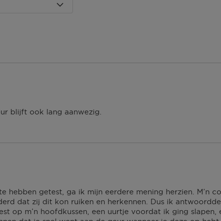
ls een avant-gardistisch
ulbare flacons creëert.
avulling van 100 ml die je
 dagen om deze
vullen.
erroeping heb je dan nog
Om jouw bestelling te
kmaken van een
ur blijft ook lang aanwezig.
 winkel bij jou in de
n. Neem wel je
agina.
te hebben getest, ga ik mijn eerdere mening herzien. M’n c
erd dat zij dit kon ruiken en herkennen. Dus ik antwoordde
est op m’n hoofdkussen, een uurtje voordat ik ging slapen, e