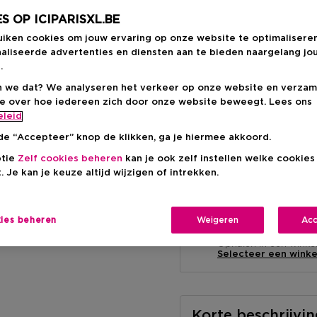
S OP ICIPARISXL.BE
Kortingsprij
€ 115,64
uiken cookies om jouw ervaring op onze website te optimalisere
aliseerde advertenties en diensten aan te bieden naargelang jo
Aanbevolen verkoop
-18%
.
 we dat? We analyseren het verkeer op onze website en verzam
ie over hoe iedereen zich door onze website beweegt. Lees ons
eleid
de “Accepteer” knop de klikken, ga je hiermee akkoord.
ptie
Zelf cookies beheren
kan je ook zelf instellen welke cookie
. Je kan je keuze altijd wijzigen of intrekken.
Levering aan huis
-
Op voorraad
kies beheren
Weigeren
Acc
Ophalen in een wink
Ophalen in een winkel 
Selecteer een winke
Korte beschrijvi