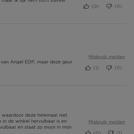
maar ik lijk hem toch sterker
(0)
(0)
Misbruik melden
nt van Angel EDP, maar deze geur
(1)
(0)
je waardoor deze helemaal niet
 in de winkel hervulbaar is en
Misbruik melden
vulbaar en staat zo mooi in mijn
(0)
(1)