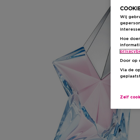
COOKIE
Wij gebr
geperson
interesse
Hoe doen
informat
privacyb
Door op 
Via de o
geplaatst
Zelf coo