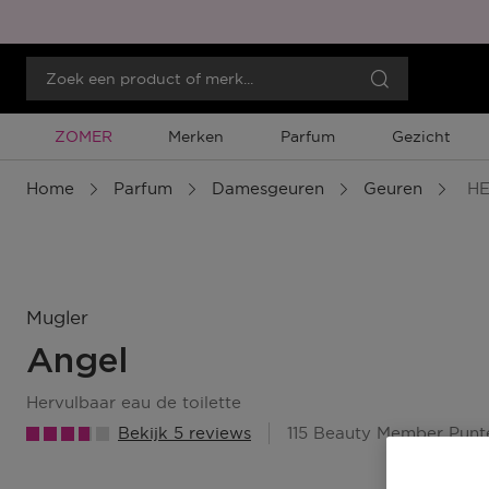
Tijdelijke Promotie
ZOMER
Merken
Parfum
Gezicht
Home
Parfum
Damesgeuren
Geuren
HE
Mugler
Angel
hervulbaar eau de toilette
Bekijk 5 reviews
115 Beauty Member Punt