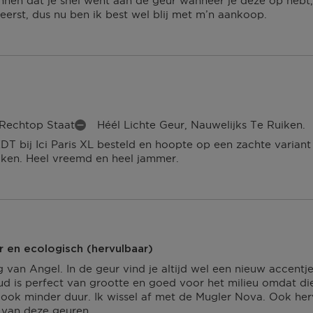
nen dat je snel went aan de geur wanneer je deze op hebt, 
erst, dus nu ben ik best wel blij met m’n aankoop.
 Rechtop Staat
Héél Lichte Geur, Nauwelijks Te Ruiken.
M
DT bij Ici Paris XL besteld en hoopte op een zachte varia
I
uiken. Heel vreemd en heel jammer.
N
P
U
N
T
E
N
r en ecologisch (hervulbaar)
 van Angel. In de geur vind je altijd wel een nieuw accent
ud is perfect van grootte en goed voor het milieu omdat die
r ook minder duur. Ik wissel af met de Mugler Nova. Ook her
j van deze geuren.