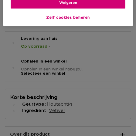
Weigeren
IN WINKELMANDJE
Zelf cookies beheren
Levering aan huis
-
Op voorraad
Ophalen in een winkel
Ophalen in een winkel nabij jou.
Selecteer een winkel
Korte beschrijving
Houtachtig
Geurtype
Vetiver
Ingrediënt
Over dit product