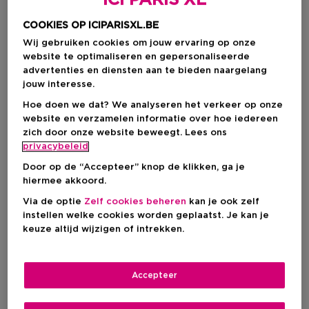
ICI PARIS XL
COOKIES OP ICIPARISXL.BE
Wij gebruiken cookies om jouw ervaring op onze
website te optimaliseren en gepersonaliseerde
advertenties en diensten aan te bieden naargelang
jouw interesse.
Hoe doen we dat? We analyseren het verkeer op onze
website en verzamelen informatie over hoe iedereen
zich door onze website beweegt. Lees ons
privacybeleid
Kies je formaat
Door op de “Accepteer” knop de klikken, ga je
hiermee akkoord.
60 ML
Op voorraad
Via de optie
Zelf cookies beheren
kan je ook zelf
60 ML
100 ML
instellen welke cookies worden geplaatst. Je kan je
Kortingsprijs
Kortingsprijs
€ 70,55
€ 102,85
keuze altijd wijzigen of intrekken.
€ 83,00
€ 121,00
Accepteer
Kortingsprijs
€ 70,55
Aanbevolen verkoopprijs fabrikant
€ 83,00
-15%