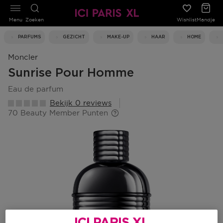
Menu
Zoeken
Wishlist
Mandje
PARFUMS
GEZICHT
MAKE-UP
HAAR
HOME
Moncler
Sunrise Pour Homme
eau de parfum
Bekijk 0 reviews
70 Beauty Member Punten