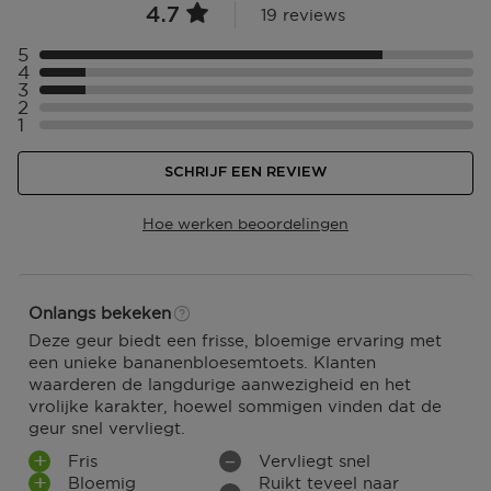
4.7
19 reviews
5
Selecteer ({numberOfReviews}} met 5 sterren
4
Selecteer ({numberOfReviews}} met 4 sterren
3
Selecteer ({numberOfReviews}} met 3 sterren
2
Selecteer ({numberOfReviews}} met 2 sterren
1
Selecteer ({numberOfReviews}} met 1 sterren
SCHRIJF EEN REVIEW
Hoe werken beoordelingen
Onlangs bekeken
Deze geur biedt een frisse, bloemige ervaring met
een unieke bananenbloesemtoets. Klanten
waarderen de langdurige aanwezigheid en het
vrolijke karakter, hoewel sommigen vinden dat de
geur snel vervliegt.
Fris
Vervliegt snel
Bloemig
Ruikt teveel naar