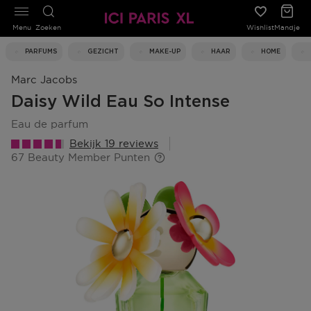
Menu
Zoeken
Wishlist
Mandje
PARFUMS
GEZICHT
MAKE-UP
HAAR
HOME
Marc Jacobs
Daisy Wild Eau So Intense
eau de parfum
Bekijk 19 reviews
67 Beauty Member Punten