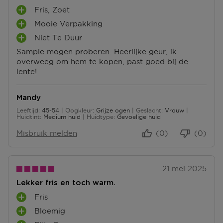
Fris, Zoet
P
Mooie Verpakking
L
P
U
Niet Te Duur
L
P
S
U
Sample mogen proberen. Heerlijke geur, ik
L
P
S
overweeg om hem te kopen, past goed bij de
U
U
P
lente!
S
N
U
P
T
N
U
E
T
Mandy
N
N
E
Leeftijd
45-54
Oogkleur
Grijze ogen
Geslacht
Vrouw
T
45 tot 54
N
Huidtint
Medium huid
Huidtype
Gevoelige huid
E
N
Misbruik melden
(0)
(0)
21 mei 2025
Lekker fris en toch warm.
Fris
P
Bloemig
L
P
U