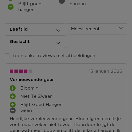
Blijft goed
banaan
hangen
Meest recent
Leeftijd
Geslacht
Toon enkel reviews met afbeeldingen
13 januari 2026
Vernieuwende geur
Bloemig
P
Niet Te Zwaar
L
P
U
Blijft Goed Hangen
L
P
S
Geen
U
L
M
P
S
Heerlijke vernieuwende geur. Bloemig en een tikje
U
I
U
P
zoet, maar zeker niet teveel. Daardoor krijgt de
S
N
N
U
geur wat meer body en blijft deze lang hangen. Ik
P
P
T