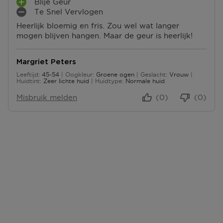
Blije Geur
L
P
S
Te Snel Vervlogen
U
L
M
P
S
Heerlijk bloemig en fris. Zou wel wat langer
U
I
U
P
mogen blijven hangen. Maar de geur is heerlijk!
S
N
N
U
P
P
T
N
U
U
E
T
Margriet Peters
N
N
N
E
Leeftijd
45-54
Oogkleur
Groene ogen
Geslacht
Vrouw
T
T
45 tot 54
N
Huidtint
Zeer lichte huid
Huidtype
Normale huid
E
E
N
N
Misbruik melden
(0)
(0)