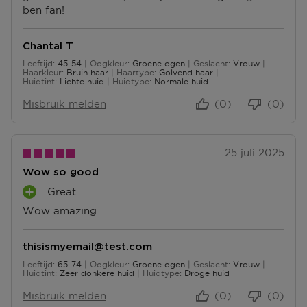
N
ben fan!
U
U
E
T
N
N
N
E
T
T
N
Chantal T
E
E
Leeftijd
45-54
Oogkleur
Groene ogen
Geslacht
Vrouw
N
N
45 tot 54
Haarkleur
Bruin haar
Haartype
Golvend haar
Huidtint
Lichte huid
Huidtype
Normale huid
Misbruik melden
(0)
(0)
25 juli 2025
Wow so good
Great
P
Wow amazing
L
U
S
thisismyemail@test.com
P
Leeftijd
65-74
Oogkleur
Groene ogen
Geslacht
Vrouw
U
65 tot 74
Huidtint
Zeer donkere huid
Huidtype
Droge huid
N
T
Misbruik melden
(0)
(0)