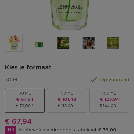
Kies je formaat
30 ML
Op voorraad
30 ML
50 ML
100 ML
Kortingsprijs
Kortingsprijs
Kortingsprijs
€ 67,94
€ 101,48
€ 123,84
€ 79,00
€ 118,00
€ 144,00
Kortingsprijs
€ 67,94
Aanbevolen verkoopprijs fabrikant
€ 79,00
-14%