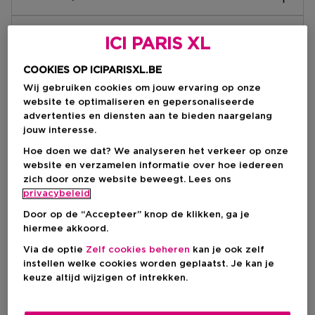
Laat je reislust de vrije loop met Marc Jacobs Daisy
Productdetails
Wild Eau So Intense eau de parfum. Een intens
ICI PARIS XL
bloemig parfummet bananenbloesemakkoord,
Basisnoten:
jasmijnextract en geurnoten van amber en sandelhout.
COOKIES OP ICIPARISXL.BE
Ingrediënten
Amber en sandelhout
Deze fascinerende geur is geïnspireerd op de unieke
Hartnoten:
Wij gebruiken cookies om jouw ervaring op onze
en verrassende ontdekkingen diep in het bos –
ALCOHOL DENAT., PARFUM/FRAGRANCE,
Jasmijnextract en tuberoos
website te optimaliseren en gepersonaliseerde
levendig, kleurrijk en onverwacht. Met deze prachtige
Productveiligheid
AQUA/WATER/EAU, PROPYLENE GLYCOL,
Topnoten:
advertenties en diensten aan te bieden naargelang
interpretatie van de natuur wordt de zin voor avontuur
ETHYLHEXYL SALICYLATE,
Bananenbloesem
jouw interesse.
en de reislust van de drager aangewakkerd.
Contactnaam:
HEXAMETHYLINDANOPYRAN, LINALOOL,
Gebruiksaanwijzingen:
Coty
Hoe doen we dat? We analyseren het verkeer op onze
TETRAMETHYL
Breng dit Marc Jacobs parfum aan op de
Communicatieadres:
website en verzamelen informatie over hoe iedereen
ACETYLOCTAHYDRONAPHTHALENES, BUTYL
pulsatiepunten van het lichaam, zoals de polsen, hals,
Rue du Quatre Septembre 14, 75002, Paris
zich door onze website beweegt. Lees ons
METHOXYDIBENZOYLMETHANE, GERANYL
de borst en achter de oren.
(France)
privacybeleid
ACETATE, HEXADECANOLACTONE, LIMONENE,
EAN code:
Online contact:
CITRUS AURANTIUM BERGAMIA (BERGAMOT) PEEL
3616305033031
Door op de “Accepteer” knop de klikken, ga je
-
OIL, LINALYL ACETATE, HYDROXYCITRONELLAL,
hiermee akkoord.
HEXYL CINNAMAL, CITRUS AURANTIUM PEEL OIL,
Via de optie
Zelf cookies beheren
kan je ook zelf
ALPHA-ISOMETHYL IONONE, CITRUS LIMON
Levering en retourneren
instellen welke cookies worden geplaatst. Je kan je
(LEMON) PEEL OIL, CITRONELLOL, JASMINE
keuze altijd wijzigen of intrekken.
OIL/EXTRACT, VANILLIN, ROSE KETONES, PINENE,
Hoe verloopt de levering?
FARNESOL, AMYL SALICYLATE, ALCOHOL,
TRIMETHYLCYCLOPENTENYL METHYLISOPENTENOL,
Je kunt jouw bestelling laten bezorgen op je huisadres,