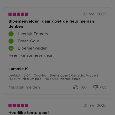
E
N
22 mei 2025
Bloemenvelden, daar doet de geur me aan
denken
Heerlijk Zomers
P
Frisse Geur
L
P
U
Bloemenvelden
L
P
S
U
Heerlijke zomerse geur,
L
P
S
U
U
P
S
N
U
Lummie K
P
T
N
Leeftijd
45-54
Oogkleur
Bruine ogen
Geslacht
Vrouw
U
E
45 tot 54
T
Huidtint
Medium huid
Huidtype
Normale huid
N
N
E
T
Misbruik melden
(0)
(0)
N
E
N
21 mei 2025
Heerlijke lente geur!