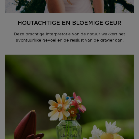
Terugsturen
Na ontvangst van jouw bestelling producten heb je 14
dagen om deze (gedeeltelijk) terug te sturen of te
HOUTACHTIGE EN BLOEMIGE GEUR
herroepen. Na de herroeping heb je dan nog eens 14
dagen de tijd om de producten te retourneren. Om
Deze prachtige interpretatie van de natuur wakkert het
jouw bestelling te herroepen, kun je contact met ons
avontuurlijke gevoel en de reislust van de drager aan.
opnemen of gebruikmaken van een
modelformulier
voor herroeping
.
Omruilen of terugbrengen in de winkel
Je mag het product ook terugbrengen of omruilen in
een winkel bij jou in de buurt. Hiervoor hoef je geen
retourformulier in te vullen. Neem wel je
orderbevestiging mee.
Ga naar meer info en FAQ’s over retourneren.
Meer vragen rond bestellen? Die vind je op onze FAQ
pagina.