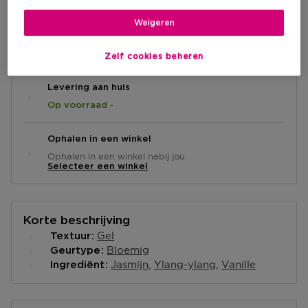
Weigeren
IN WINKELMANDJE
Zelf cookies beheren
Levering aan huis
-
Op voorraad
Ophalen in een winkel
Ophalen in een winkel nabij jou.
Selecteer een winkel
Korte beschrijving
Gel
Textuur
Bloemig
Geurtype
Jasmijn
Ylang-ylang
Vanille
Ingrediënt