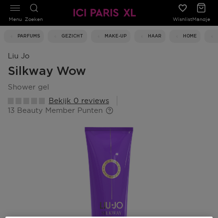
Menu
Zoeken
Wishlist
Mandje
PARFUMS
GEZICHT
MAKE-UP
HAAR
HOME
Liu Jo
Silkway Wow
shower gel
Bekijk 0 reviews
13 Beauty Member Punten