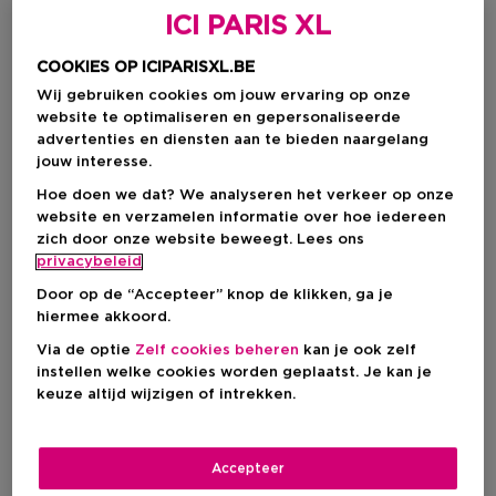
ICI PARIS XL
COOKIES OP ICIPARISXL.BE
Wij gebruiken cookies om jouw ervaring op onze
website te optimaliseren en gepersonaliseerde
advertenties en diensten aan te bieden naargelang
jouw interesse.
Hoe doen we dat? We analyseren het verkeer op onze
website en verzamelen informatie over hoe iedereen
zich door onze website beweegt. Lees ons
Kies je formaat
privacybeleid
400 ML
Op voorraad
Door op de “Accepteer” knop de klikken, ga je
hiermee akkoord.
400 ML
Via de optie
Zelf cookies beheren
kan je ook zelf
Kortingsprijs
€ 13,17
instellen welke cookies worden geplaatst. Je kan je
€ 15,50
keuze altijd wijzigen of intrekken.
Kortingsprijs
€ 13,17
Accepteer
Aanbevolen verkoopprijs fabrikant
€ 15,50
-15%